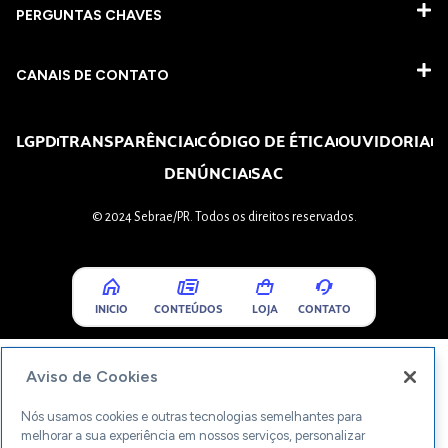
PERGUNTAS CHAVES​
CANAIS DE CONTATO
LGPD
TRANSPARÊNCIA
CÓDIGO DE ÉTICA
OUVIDORIA
DENÚNCIA
SAC
© 2024 Sebrae/PR. Todos os direitos reservados.
INICIO
CONTEÚDOS
LOJA
CONTATO
Aviso de Cookies
Nós usamos cookies e outras tecnologias semelhantes para
melhorar a sua experiência em nossos serviços, personalizar