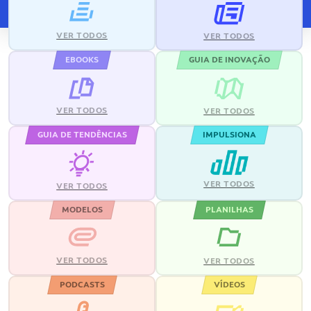
VER TODOS
VER TODOS
EBOOKS
GUIA DE INOVAÇÃO
VER TODOS
VER TODOS
GUIA DE TENDÊNCIAS
IMPULSIONA
VER TODOS
VER TODOS
MODELOS
PLANILHAS
VER TODOS
VER TODOS
PODCASTS
VÍDEOS