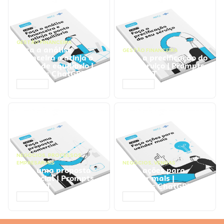
GESTÃO FINANCEIRA
Faça a análise
GESTÃO FINANCEIRA
financeira e atinja o
Faça a precificação do
ponto de equilíbrio |
seu serviço | Prompts
Prompts ChatGPT
ChatGPT
ACESSAR
ACESSAR
NEGÓCIOS
,
PROCESSOS
EMPRESARIAIS
NEGÓCIOS
,
VENDAS
Faça uma proposta
Faça ações para
comercial | Prompts
vender mais |
ChatGPT
Prompts ChatGPT
ACESSAR
ACESSAR