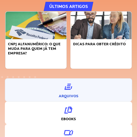
ÚLTIMOS ARTIGOS
QUE
DICAS PARA OBTER CRÉDITO
FAÇA A DIFERENÇA: SEJA
M
SUSTENTÁVEL, SEJA
INOVADOR
ARQUIVOS
EBOOKS