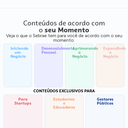
Conteúdos de acordo com
o
seu Momento
Veja o que o Sebrae tem para você de acordo com o seu
momento:
Iniciando
Desenvolvimento
Aprimorando
Expandindo
um
Pessoal
o
o
Negócio
Negócio
Negócio
CONTEÚDOS EXCLUSIVOS PARA
Para
Estudantes
Gestores
Startups
e
Públicos
Educadores