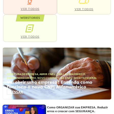
VER TODOS
VER TODOS
WEBSTORIES
VER TODOS
ABERTURA DE EMPRESA
,
ABRIR CNPJ
,
CNPJ ALFANUMÉRICO
,
EMPREENDEDORISMO
,
NOVO FORMATO DE CNPJ
,
RECEITA FEDERAL
Vai abrir uma empresa? Entenda como
funciona o novo CNPJ Alfanumérico
ACESSAR
Como ORGANIZAR sua EMPRESA. Reduzir
erros e crescer com SEGURANÇA.