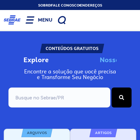
SOBRE
FALE CONOSCO
ENDEREÇOS
MENU
CONTEÚDOS GRATUITOS
Explore
N
o
s
s
o
s
A
n
Encontre a solução que você precisa
e Transforme Seu Negócio
ARQUIVOS
ARTIGOS