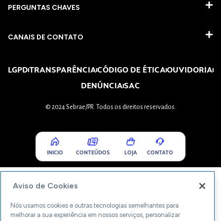
PERGUNTAS CHAVES​
CANAIS DE CONTATO
LGPD
TRANSPARÊNCIA
CÓDIGO DE ÉTICA
OUVIDORIA
DENÚNCIA
SAC
© 2024 Sebrae/PR. Todos os direitos reservados.
INICIO
CONTEÚDOS
LOJA
CONTATO
Aviso de Cookies
Nós usamos cookies e outras tecnologias semelhantes para
melhorar a sua experiência em nossos serviços, personalizar