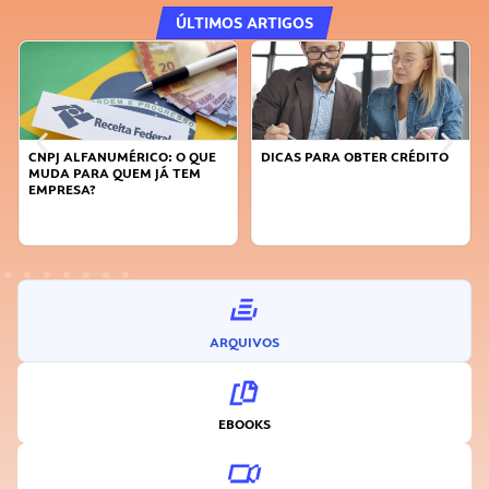
ÚLTIMOS ARTIGOS
E
DICAS PARA OBTER CRÉDITO
FAÇA A DIFERENÇA: SEJA
SUSTENTÁVEL, SEJA
INOVADOR
ARQUIVOS
EBOOKS