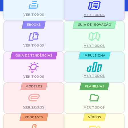
VER TODOS
VER TODOS
EBOOKS
GUIA DE INOVAÇÃO
VER TODOS
VER TODOS
GUIA DE TENDÊNCIAS
IMPULSIONA
VER TODOS
VER TODOS
MODELOS
PLANILHAS
VER TODOS
VER TODOS
PODCASTS
VÍDEOS