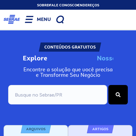
SOBRE
FALE CONOSCO
ENDEREÇOS
MENU
CONTEÚDOS GRATUITOS
Explore
N
o
s
s
o
s
A
Encontre a solução que você precisa
e Transforme Seu Negócio
ARQUIVOS
ARTIGOS