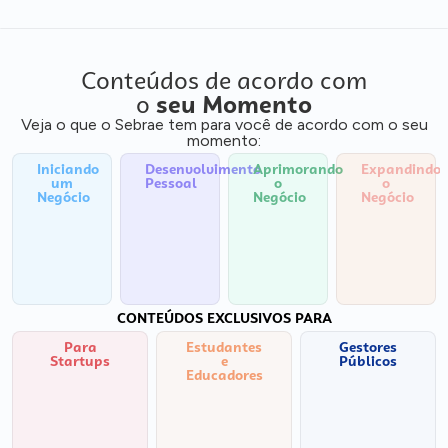
Conteúdos de acordo com
o
seu Momento
Veja o que o Sebrae tem para você de acordo com o seu
momento:
Iniciando
Desenvolvimento
Aprimorando
Expandindo
um
Pessoal
o
o
Negócio
Negócio
Negócio
CONTEÚDOS EXCLUSIVOS PARA
Para
Estudantes
Gestores
Startups
e
Públicos
Educadores