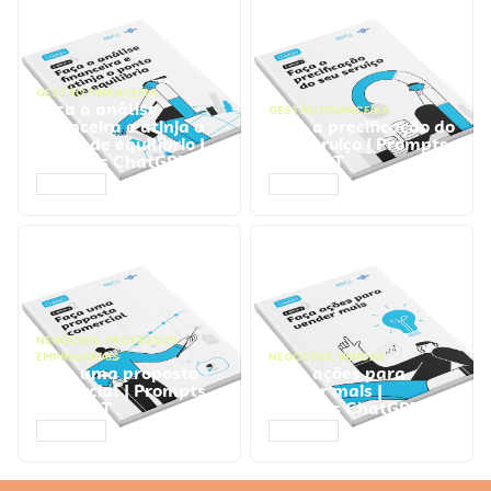
GESTÃO FINANCEIRA
Faça a análise
GESTÃO FINANCEIRA
financeira e atinja o
Faça a precificação do
ponto de equilíbrio |
seu serviço | Prompts
Prompts ChatGPT
ChatGPT
ACESSAR
ACESSAR
NEGÓCIOS
,
PROCESSOS
EMPRESARIAIS
NEGÓCIOS
,
VENDAS
Faça uma proposta
Faça ações para
comercial | Prompts
vender mais |
ChatGPT
Prompts ChatGPT
ACESSAR
ACESSAR