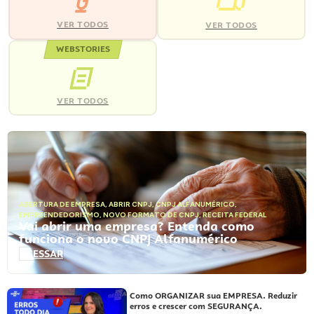
VER TODOS
VER TODOS
WEBSTORIES
VER TODOS
ABERTURA DE EMPRESA
,
ABRIR CNPJ
,
CNPJ ALFANUMÉRICO
,
EMPREENDEDORISMO
,
NOVO FORMATO DE CNPJ
,
RECEITA FEDERAL
Vai abrir uma empresa? Entenda como
funciona o novo CNPJ Alfanumérico
ACESSAR
Como ORGANIZAR sua EMPRESA. Reduzir
erros e crescer com SEGURANÇA.