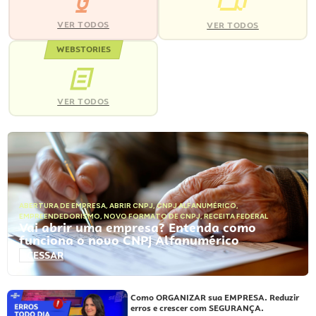
VER TODOS
VER TODOS
WEBSTORIES
VER TODOS
ABERTURA DE EMPRESA
,
ABRIR CNPJ
,
CNPJ ALFANUMÉRICO
,
EMPREENDEDORISMO
,
NOVO FORMATO DE CNPJ
,
RECEITA FEDERAL
Vai abrir uma empresa? Entenda como
funciona o novo CNPJ Alfanumérico
ACESSAR
Como ORGANIZAR sua EMPRESA. Reduzir
erros e crescer com SEGURANÇA.