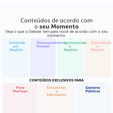
Conteúdos de acordo com
o
seu Momento
Veja o que o Sebrae tem para você de acordo com o seu
momento:
Iniciando
Desenvolvimento
Aprimorando
Expandindo
um
Pessoal
o
o
Negócio
Negócio
Negócio
CONTEÚDOS EXCLUSIVOS PARA
Para
Estudantes
Gestores
Startups
e
Públicos
Educadores