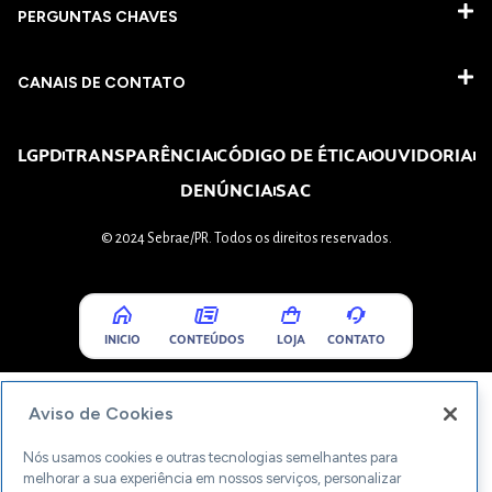
PERGUNTAS CHAVES​
CANAIS DE CONTATO
LGPD
TRANSPARÊNCIA
CÓDIGO DE ÉTICA
OUVIDORIA
DENÚNCIA
SAC
© 2024 Sebrae/PR. Todos os direitos reservados.
INICIO
CONTEÚDOS
LOJA
CONTATO
Aviso de Cookies
Nós usamos cookies e outras tecnologias semelhantes para
melhorar a sua experiência em nossos serviços, personalizar