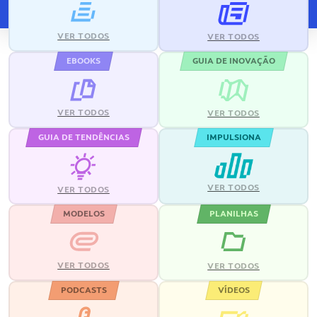
VER TODOS
VER TODOS
EBOOKS
GUIA DE INOVAÇÃO
VER TODOS
VER TODOS
GUIA DE TENDÊNCIAS
IMPULSIONA
VER TODOS
VER TODOS
MODELOS
PLANILHAS
VER TODOS
VER TODOS
PODCASTS
VÍDEOS