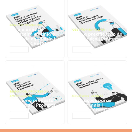
GESTÃO FINANCEIRA
Faça a análise
GESTÃO FINANCEIRA
financeira e atinja o
Faça a precificação do
ponto de equilíbrio |
seu serviço | Prompts
Prompts ChatGPT
ChatGPT
ACESSAR
ACESSAR
NEGÓCIOS
,
PROCESSOS
EMPRESARIAIS
NEGÓCIOS
,
VENDAS
Faça uma proposta
Faça ações para
comercial | Prompts
vender mais |
ChatGPT
Prompts ChatGPT
ACESSAR
ACESSAR