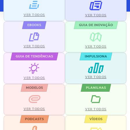
VER TODOS
VER TODOS
EBOOKS
GUIA DE INOVAÇÃO
VER TODOS
VER TODOS
GUIA DE TENDÊNCIAS
IMPULSIONA
VER TODOS
VER TODOS
MODELOS
PLANILHAS
VER TODOS
VER TODOS
PODCASTS
VÍDEOS