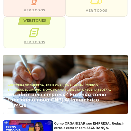
VER TODOS
VER TODOS
WEBSTORIES
VER TODOS
ABERTURA DE EMPRESA
,
ABRIR CNPJ
,
CNPJ ALFANUMÉRICO
,
EMPREENDEDORISMO
,
NOVO FORMATO DE CNPJ
,
RECEITA FEDERAL
Vai abrir uma empresa? Entenda como
funciona o novo CNPJ Alfanumérico
ACESSAR
Como ORGANIZAR sua EMPRESA. Reduzir
erros e crescer com SEGURANÇA.