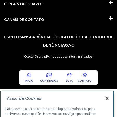
PERGUNTAS CHAVES​
CANAIS DE CONTATO
LGPD
TRANSPARÊNCIA
CÓDIGO DE ÉTICA
OUVIDORIA
DENÚNCIA
SAC
© 2024 Sebrae/PR. Todos os direitos reservados.
INICIO
CONTEÚDOS
LOJA
CONTATO
Aviso de Cookies
Nós usamos cookies e outras tecnologias semelhantes para
melhorar a sua experiência em nossos serviços, personalizar