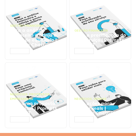
GESTÃO FINANCEIRA
Faça a análise
GESTÃO FINANCEIRA
financeira e atinja o
Faça a precificação do
ponto de equilíbrio |
seu serviço | Prompts
Prompts ChatGPT
ChatGPT
ACESSAR
ACESSAR
NEGÓCIOS
,
PROCESSOS
EMPRESARIAIS
NEGÓCIOS
,
VENDAS
Faça uma proposta
Faça ações para
comercial | Prompts
vender mais |
ChatGPT
Prompts ChatGPT
ACESSAR
ACESSAR