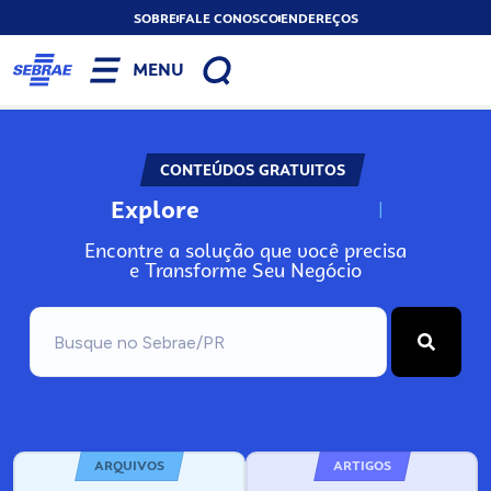
SOBRE
FALE CONOSCO
ENDEREÇOS
MENU
CONTEÚDOS GRATUITOS
Explore
N
o
s
s
o
s
A
Encontre a solução que você precisa
e Transforme Seu Negócio
ARQUIVOS
ARTIGOS