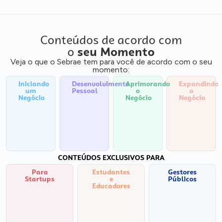
Conteúdos de acordo com
o
seu Momento
Veja o que o Sebrae tem para você de acordo com o seu
momento:
Iniciando
Desenvolvimento
Aprimorando
Expandindo
um
Pessoal
o
o
Negócio
Negócio
Negócio
CONTEÚDOS EXCLUSIVOS PARA
Para
Estudantes
Gestores
Startups
e
Públicos
Educadores