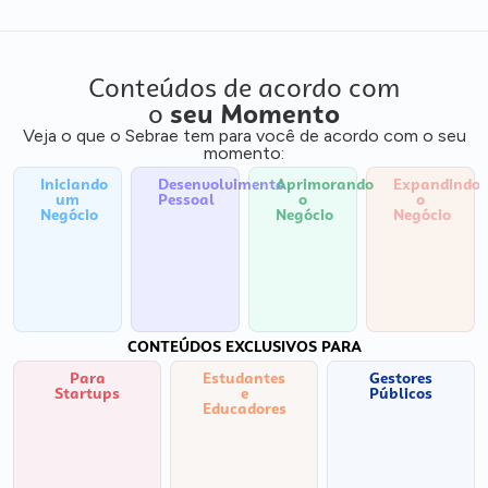
Conteúdos de acordo com
o
seu Momento
Veja o que o Sebrae tem para você de acordo com o seu
momento:
Iniciando
Desenvolvimento
Aprimorando
Expandindo
um
Pessoal
o
o
Negócio
Negócio
Negócio
CONTEÚDOS EXCLUSIVOS PARA
Para
Estudantes
Gestores
Startups
e
Públicos
Educadores