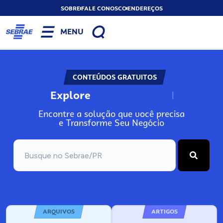
SOBRE
FALE CONOSCO
ENDEREÇOS
MENU
CONTEÚDOS GRATUITOS
Explore
N
o
s
s
o
s
A
Encontre a solução que você precisa
e Transforme Seu Negócio
ARQUIVOS
ARTIGOS