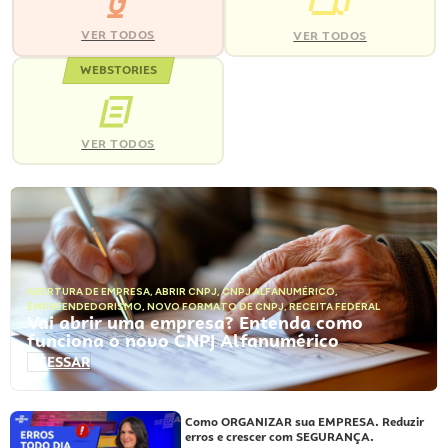
VER TODOS
VER TODOS
WEBSTORIES
VER TODOS
ABERTURA DE EMPRESA
,
ABRIR CNPJ
,
CNPJ ALFANUMÉRICO
,
EMPREENDEDORISMO
,
NOVO FORMATO DE CNPJ
,
RECEITA FEDERAL
Vai abrir uma empresa? Entenda como
funciona o novo CNPJ Alfanumérico
ACESSAR
Como ORGANIZAR sua EMPRESA. Reduzir
erros e crescer com SEGURANÇA.