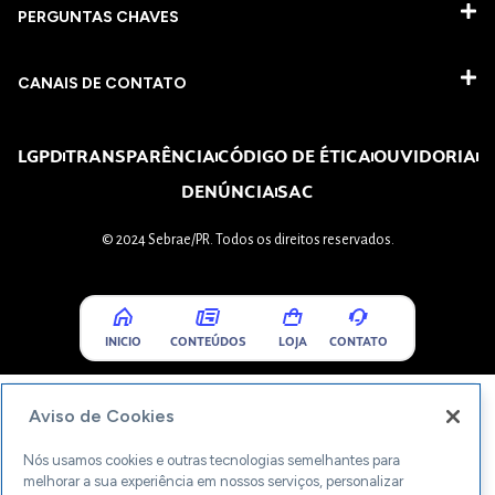
PERGUNTAS CHAVES​
CANAIS DE CONTATO
LGPD
TRANSPARÊNCIA
CÓDIGO DE ÉTICA
OUVIDORIA
DENÚNCIA
SAC
© 2024 Sebrae/PR. Todos os direitos reservados.
INICIO
CONTEÚDOS
LOJA
CONTATO
Aviso de Cookies
Nós usamos cookies e outras tecnologias semelhantes para
melhorar a sua experiência em nossos serviços, personalizar