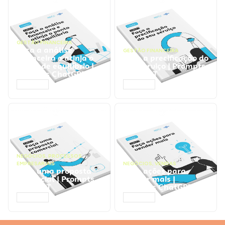
GESTÃO FINANCEIRA
Faça a análise
GESTÃO FINANCEIRA
financeira e atinja o
Faça a precificação do
ponto de equilíbrio |
seu serviço | Prompts
Prompts ChatGPT
ChatGPT
ACESSAR
ACESSAR
NEGÓCIOS
,
PROCESSOS
EMPRESARIAIS
NEGÓCIOS
,
VENDAS
Faça uma proposta
Faça ações para
comercial | Prompts
vender mais |
ChatGPT
Prompts ChatGPT
ACESSAR
ACESSAR