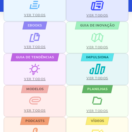
VER TODOS
VER TODOS
EBOOKS
GUIA DE INOVAÇÃO
VER TODOS
VER TODOS
GUIA DE TENDÊNCIAS
IMPULSIONA
VER TODOS
VER TODOS
MODELOS
PLANILHAS
VER TODOS
VER TODOS
PODCASTS
VÍDEOS