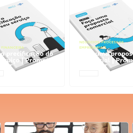
NEGÓCIOS
,
PROCESSOS
 FINANCEIRA
EMPRESARIAIS
 a precificação do
Faça uma propos
serviço | Prompts
comercial | Prom
tGPT
ChatGPT
AR
ACESSAR