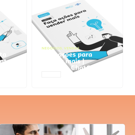
NEGÓCIOS
,
VENDAS
ta
Faça ações para
pts
vender mais |
Prompts ChatGPT
ACESSAR