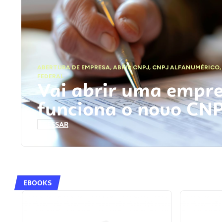
ABERTURA DE EMPRESA
,
ABRIR CNPJ
,
CNPJ ALFANUMÉRICO
FEDERAL
Vai abrir uma empr
funciona o novo CN
ACESSAR
EBOOKS