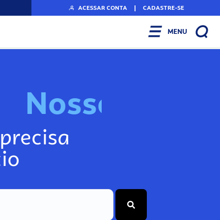
ACESSAR CONTA
|
CADASTRE-SE
MENU
N
o
s
s
o
s
I
n
f
o
g
precisa
io