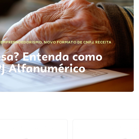
,
EMPREENDEDORISMO
,
NOVO FORMATO DE CNPJ
,
RECEITA
esa? Entenda como
PJ Alfanumérico