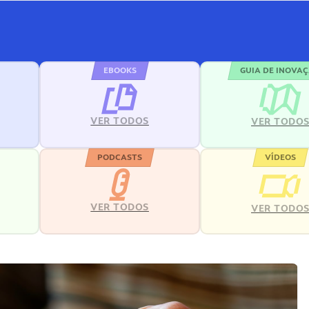
EBOOKS
GUIA DE INOVA
VER TODOS
VER TODO
PODCASTS
VÍDEOS
VER TODOS
VER TODO