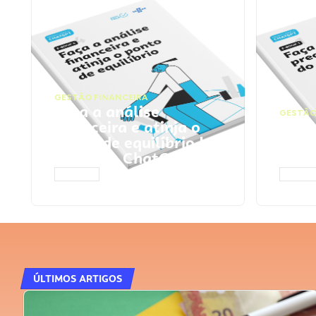
GESTÃO FINANCEIRA
Faça a análise
GESTÃO
financeira e atinja o
Faça
ponto de equilíbrio |
seu 
Prompts ChatGPT
Cha
ACESSAR
ACESS
ÚLTIMOS ARTIGOS