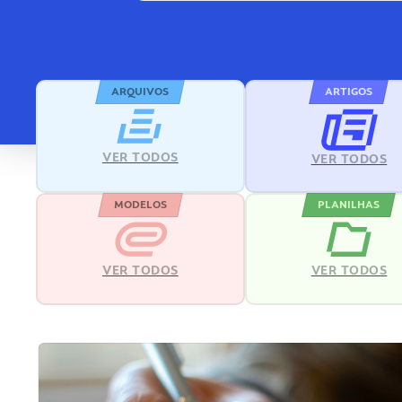
ARQUIVOS
ARTIGOS
VER TODOS
VER TODOS
MODELOS
PLANILHAS
VER TODOS
VER TODOS