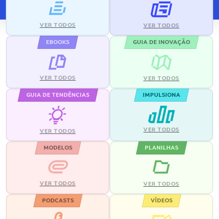
VER TODOS
VER TODOS
EBOOKS
GUIA DE INOVAÇÃO
VER TODOS
VER TODOS
GUIA DE TENDÊNCIAS
IMPULSIONA
VER TODOS
VER TODOS
MODELOS
PLANILHAS
VER TODOS
VER TODOS
PODCASTS
VÍDEOS