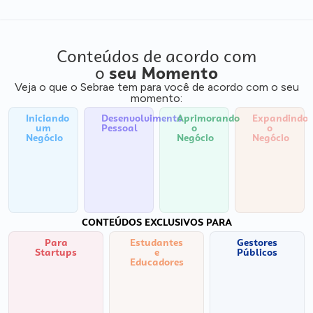
Conteúdos de acordo com
o
seu Momento
Veja o que o Sebrae tem para você de acordo com o seu
momento:
Iniciando
Desenvolvimento
Aprimorando
Expandindo
um
Pessoal
o
o
Negócio
Negócio
Negócio
CONTEÚDOS EXCLUSIVOS PARA
Para
Estudantes
Gestores
Startups
e
Públicos
Educadores