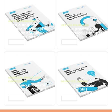
GESTÃO FINANCEIRA
Faça a análise
GESTÃO FINANCEIRA
financeira e atinja o
Faça a precificação do
ponto de equilíbrio |
seu serviço | Prompts
Prompts ChatGPT
ChatGPT
ACESSAR
ACESSAR
NEGÓCIOS
,
PROCESSOS
EMPRESARIAIS
NEGÓCIOS
,
VENDAS
Faça uma proposta
Faça ações para
comercial | Prompts
vender mais |
ChatGPT
Prompts ChatGPT
ACESSAR
ACESSAR