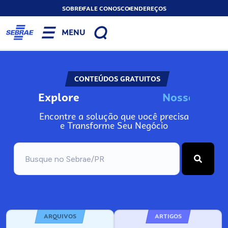
SOBRE
FALE CONOSCO
ENDEREÇOS
MENU
CONTEÚDOS GRATUITOS
Explore
N
o
s
s
o
s
I
n
f
o
Encontre a solução que você precisa
e Transforme Seu Negócio
ARQUIVOS
ARTIGOS