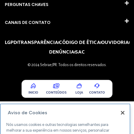
PERGUNTAS CHAVES​
CANAIS DE CONTATO
LGPD
TRANSPARÊNCIA
CÓDIGO DE ÉTICA
OUVIDORIA
DENÚNCIA
SAC
© 2024 Sebrae/PR. Todos os direitos reservados.
INICIO
CONTEÚDOS
LOJA
CONTATO
Aviso de Cookies
Nós usamos cookies e outras tecnologias semelhantes para
melhorar a sua experiência em nossos serviços, personalizar