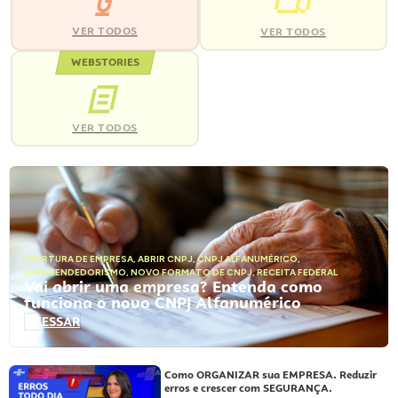
VER TODOS
VER TODOS
WEBSTORIES
VER TODOS
ABERTURA DE EMPRESA
,
ABRIR CNPJ
,
CNPJ ALFANUMÉRICO
,
EMPREENDEDORISMO
,
NOVO FORMATO DE CNPJ
,
RECEITA FEDERAL
Vai abrir uma empresa? Entenda como
funciona o novo CNPJ Alfanumérico
ACESSAR
Como ORGANIZAR sua EMPRESA. Reduzir
erros e crescer com SEGURANÇA.