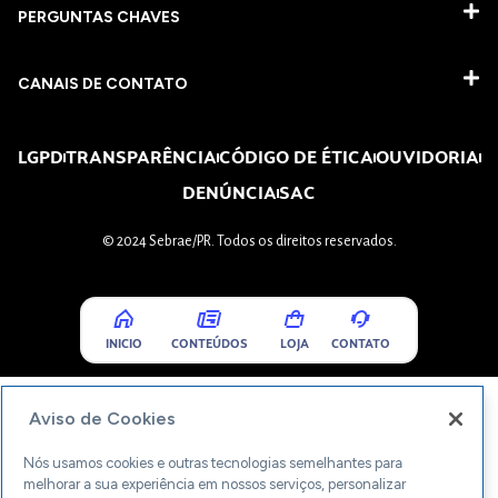
PERGUNTAS CHAVES​
CANAIS DE CONTATO
LGPD
TRANSPARÊNCIA
CÓDIGO DE ÉTICA
OUVIDORIA
DENÚNCIA
SAC
© 2024 Sebrae/PR. Todos os direitos reservados.
INICIO
CONTEÚDOS
LOJA
CONTATO
Aviso de Cookies
Nós usamos cookies e outras tecnologias semelhantes para
melhorar a sua experiência em nossos serviços, personalizar