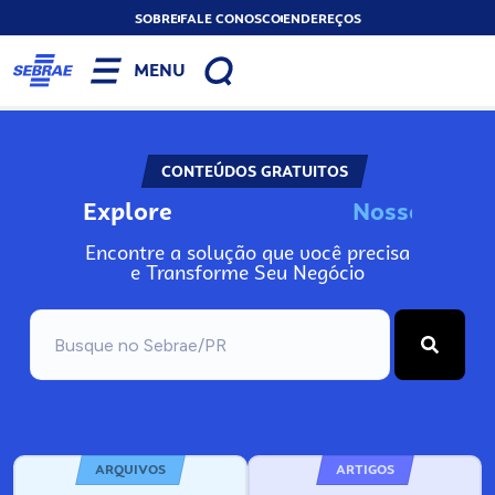
SOBRE
FALE CONOSCO
ENDEREÇOS
MENU
CONTEÚDOS GRATUITOS
Explore
N
o
s
s
o
s
I
n
f
o
Encontre a solução que você precisa
e Transforme Seu Negócio
ARQUIVOS
ARTIGOS