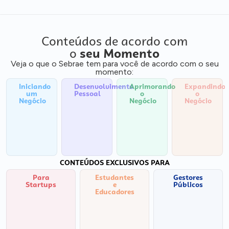
Conteúdos de acordo com
o
seu Momento
Veja o que o Sebrae tem para você de acordo com o seu
momento:
Iniciando
Desenvolvimento
Aprimorando
Expandindo
um
Pessoal
o
o
Negócio
Negócio
Negócio
CONTEÚDOS EXCLUSIVOS PARA
Para
Estudantes
Gestores
Startups
e
Públicos
Educadores