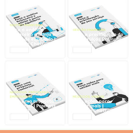
GESTÃO FINANCEIRA
Faça a análise
GESTÃO FINANCEIRA
financeira e atinja o
Faça a precificação do
ponto de equilíbrio |
seu serviço | Prompts
Prompts ChatGPT
ChatGPT
ACESSAR
ACESSAR
NEGÓCIOS
,
PROCESSOS
EMPRESARIAIS
NEGÓCIOS
,
VENDAS
Faça uma proposta
Faça ações para
comercial | Prompts
vender mais |
ChatGPT
Prompts ChatGPT
ACESSAR
ACESSAR