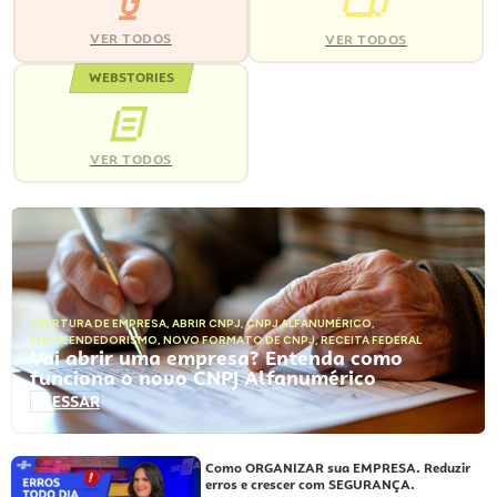
VER TODOS
VER TODOS
WEBSTORIES
VER TODOS
ABERTURA DE EMPRESA
,
ABRIR CNPJ
,
CNPJ ALFANUMÉRICO
,
EMPREENDEDORISMO
,
NOVO FORMATO DE CNPJ
,
RECEITA FEDERAL
Vai abrir uma empresa? Entenda como
funciona o novo CNPJ Alfanumérico
ACESSAR
Como ORGANIZAR sua EMPRESA. Reduzir
erros e crescer com SEGURANÇA.