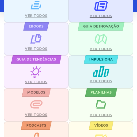
VER TODOS
VER TODOS
EBOOKS
GUIA DE INOVAÇÃO
VER TODOS
VER TODOS
GUIA DE TENDÊNCIAS
IMPULSIONA
VER TODOS
VER TODOS
MODELOS
PLANILHAS
VER TODOS
VER TODOS
PODCASTS
VÍDEOS