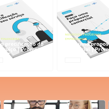
NEGÓCIOS
,
PROCESSOS
 FINANCEIRA
EMPRESARIAIS
 a precificação do
Faça uma propos
serviço | Prompts
comercial | Prom
tGPT
ChatGPT
AR
ACESSAR