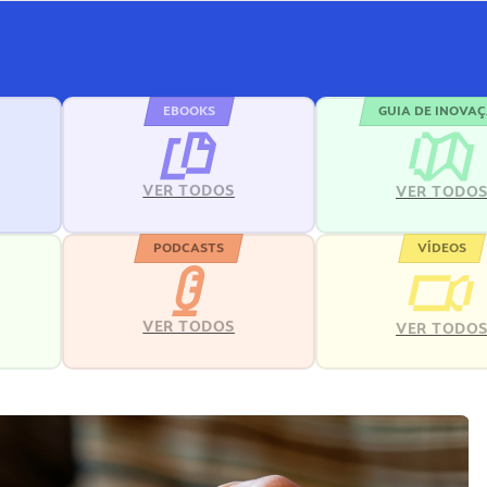
EBOOKS
GUIA DE INOVA
VER TODOS
VER TODO
PODCASTS
VÍDEOS
VER TODOS
VER TODO