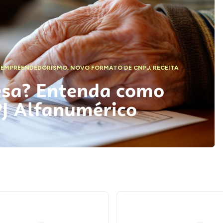
,
EMPREENDEDORISMO
,
NOVO FORMATO DE CNPJ
,
RECEITA
esa? Entenda como
PJ Alfanumérico