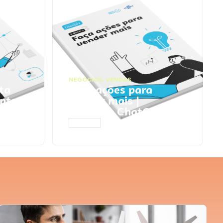
NEGÓCIOS
,
VENDAS
ta
Faça ações para
pts
vender mais |
Prompts ChatGPT
ACESSAR