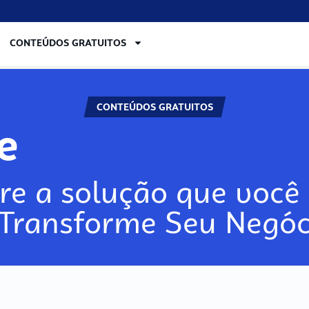
CONTEÚDOS GRATUITOS
CONTEÚDOS GRATUITOS
lore
re a solução que você 
 Transforme Seu Negóc