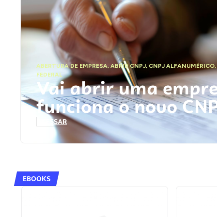
ABERTURA DE EMPRESA
,
ABRIR CNPJ
,
CNPJ ALFANUMÉRICO
FEDERAL
Vai abrir uma empr
funciona o novo CN
ACESSAR
EBOOKS