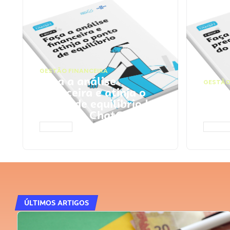
GESTÃO FINANCEIRA
Faça a análise
GESTÃO
financeira e atinja o
Faça
ponto de equilíbrio |
seu 
Prompts ChatGPT
Cha
ACESSAR
ACESS
ÚLTIMOS ARTIGOS