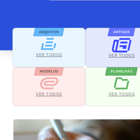
ARQUIVOS
ARTIGOS
VER TODOS
VER TODOS
MODELOS
PLANILHAS
VER TODOS
VER TODOS