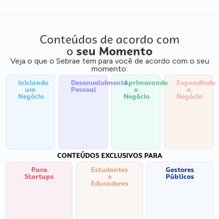
Conteúdos de acordo com
o
seu Momento
Veja o que o Sebrae tem para você de acordo com o seu
momento:
Iniciando
Desenvolvimento
Aprimorando
Expandindo
um
Pessoal
o
o
Negócio
Negócio
Negócio
CONTEÚDOS EXCLUSIVOS PARA
Para
Estudantes
Gestores
Startups
e
Públicos
Educadores