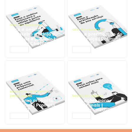
GESTÃO FINANCEIRA
Faça a análise
GESTÃO FINANCEIRA
financeira e atinja o
Faça a precificação do
ponto de equilíbrio |
seu serviço | Prompts
Prompts ChatGPT
ChatGPT
ACESSAR
ACESSAR
NEGÓCIOS
,
PROCESSOS
EMPRESARIAIS
NEGÓCIOS
,
VENDAS
Faça uma proposta
Faça ações para
comercial | Prompts
vender mais |
ChatGPT
Prompts ChatGPT
ACESSAR
ACESSAR