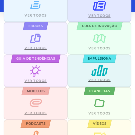
VER TODOS
VER TODOS
EBOOKS
GUIA DE INOVAÇÃO
VER TODOS
VER TODOS
GUIA DE TENDÊNCIAS
IMPULSIONA
VER TODOS
VER TODOS
MODELOS
PLANILHAS
VER TODOS
VER TODOS
PODCASTS
VÍDEOS