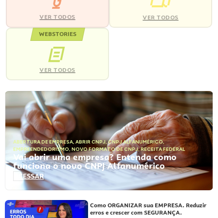
VER TODOS
VER TODOS
WEBSTORIES
VER TODOS
ABERTURA DE EMPRESA
,
ABRIR CNPJ
,
CNPJ ALFANUMÉRICO
,
EMPREENDEDORISMO
,
NOVO FORMATO DE CNPJ
,
RECEITA FEDERAL
Vai abrir uma empresa? Entenda como
funciona o novo CNPJ Alfanumérico
ACESSAR
Como ORGANIZAR sua EMPRESA. Reduzir
erros e crescer com SEGURANÇA.