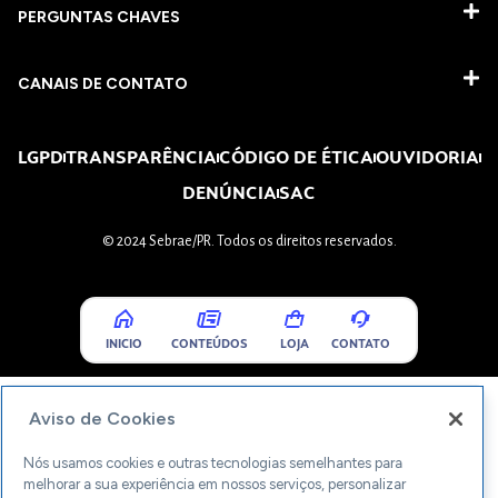
PERGUNTAS CHAVES​
CANAIS DE CONTATO
LGPD
TRANSPARÊNCIA
CÓDIGO DE ÉTICA
OUVIDORIA
DENÚNCIA
SAC
© 2024 Sebrae/PR. Todos os direitos reservados.
INICIO
CONTEÚDOS
LOJA
CONTATO
Aviso de Cookies
Nós usamos cookies e outras tecnologias semelhantes para
melhorar a sua experiência em nossos serviços, personalizar