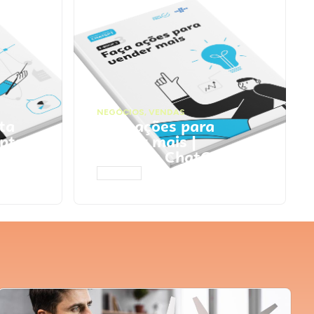
NEGÓCIOS
,
VENDAS
ta
Faça ações para
pts
vender mais |
Prompts ChatGPT
ACESSAR