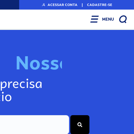
ACESSAR CONTA
|
CADASTRE-SE
MENU
N
o
s
s
o
s
I
n
f
o
g
precisa
io