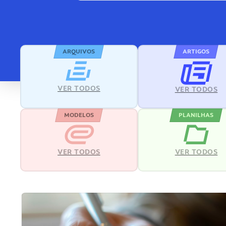
ARQUIVOS
ARTIGOS
VER TODOS
VER TODOS
MODELOS
PLANILHAS
VER TODOS
VER TODOS