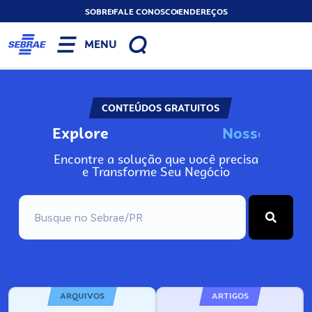
SOBRE
FALE CONOSCO
ENDEREÇOS
MENU
CONTEÚDOS GRATUITOS
Explore
N
o
s
s
o
s
I
n
f
o
Encontre a solução que você precisa
e Transforme Seu Negócio
ARQUIVOS
ARTIGOS