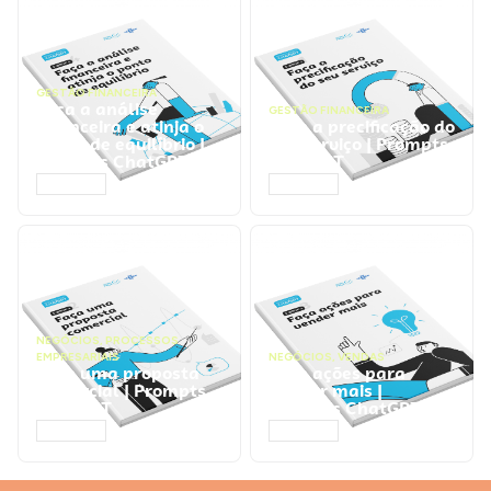
GESTÃO FINANCEIRA
Faça a análise
GESTÃO FINANCEIRA
financeira e atinja o
Faça a precificação do
ponto de equilíbrio |
seu serviço | Prompts
Prompts ChatGPT
ChatGPT
ACESSAR
ACESSAR
NEGÓCIOS
,
PROCESSOS
EMPRESARIAIS
NEGÓCIOS
,
VENDAS
Faça uma proposta
Faça ações para
comercial | Prompts
vender mais |
ChatGPT
Prompts ChatGPT
ACESSAR
ACESSAR