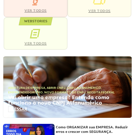
VER TODOS
VER TODOS
WEBSTORIES
VER TODOS
ABERTURA DE EMPRESA
,
ABRIR CNPJ
,
CNPJ ALFANUMÉRICO
,
EMPREENDEDORISMO
,
NOVO FORMATO DE CNPJ
,
RECEITA FEDERAL
Vai abrir uma empresa? Entenda como
funciona o novo CNPJ Alfanumérico
ACESSAR
Como ORGANIZAR sua EMPRESA. Reduzir
erros e crescer com SEGURANÇA.