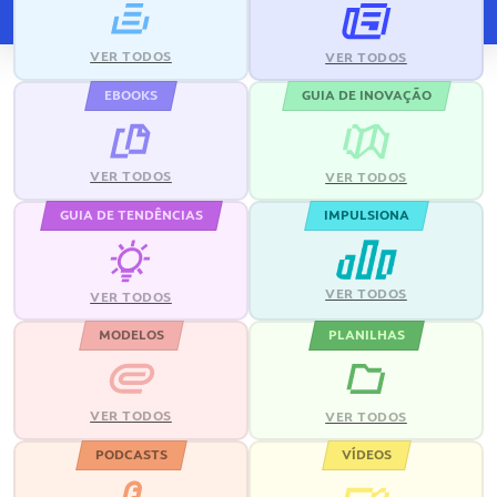
VER TODOS
VER TODOS
EBOOKS
GUIA DE INOVAÇÃO
VER TODOS
VER TODOS
GUIA DE TENDÊNCIAS
IMPULSIONA
VER TODOS
VER TODOS
MODELOS
PLANILHAS
VER TODOS
VER TODOS
PODCASTS
VÍDEOS