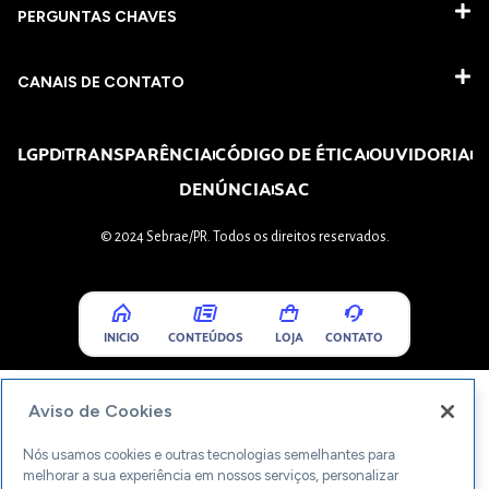
PERGUNTAS CHAVES​
CANAIS DE CONTATO
LGPD
TRANSPARÊNCIA
CÓDIGO DE ÉTICA
OUVIDORIA
DENÚNCIA
SAC
© 2024 Sebrae/PR. Todos os direitos reservados.
INICIO
CONTEÚDOS
LOJA
CONTATO
Aviso de Cookies
Nós usamos cookies e outras tecnologias semelhantes para
melhorar a sua experiência em nossos serviços, personalizar