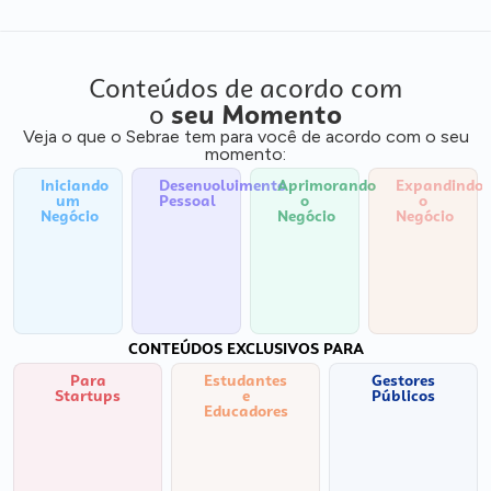
Conteúdos de acordo com
o
seu Momento
Veja o que o Sebrae tem para você de acordo com o seu
momento:
Iniciando
Desenvolvimento
Aprimorando
Expandindo
um
Pessoal
o
o
Negócio
Negócio
Negócio
CONTEÚDOS EXCLUSIVOS PARA
Para
Estudantes
Gestores
Startups
e
Públicos
Educadores