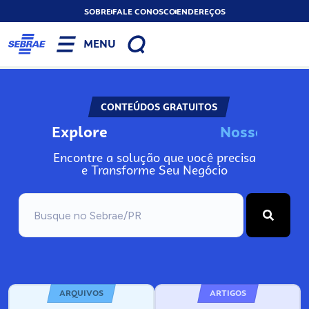
SOBRE
FALE CONOSCO
ENDEREÇOS
MENU
CONTEÚDOS GRATUITOS
Explore
N
o
s
s
o
s
I
n
f
o
Encontre a solução que você precisa
e Transforme Seu Negócio
ARQUIVOS
ARTIGOS