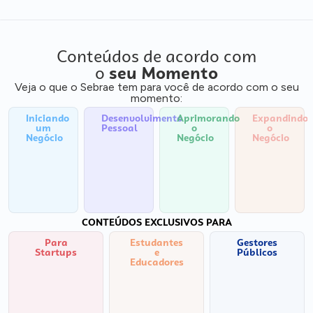
Conteúdos de acordo com
o
seu Momento
Veja o que o Sebrae tem para você de acordo com o seu
momento:
Iniciando
Desenvolvimento
Aprimorando
Expandindo
um
Pessoal
o
o
Negócio
Negócio
Negócio
CONTEÚDOS EXCLUSIVOS PARA
Para
Estudantes
Gestores
Startups
e
Públicos
Educadores