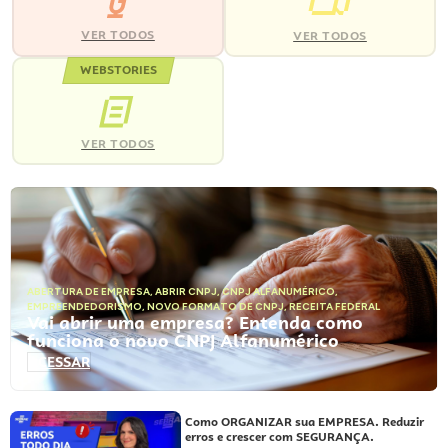
VER TODOS
VER TODOS
WEBSTORIES
VER TODOS
ABERTURA DE EMPRESA
,
ABRIR CNPJ
,
CNPJ ALFANUMÉRICO
,
EMPREENDEDORISMO
,
NOVO FORMATO DE CNPJ
,
RECEITA FEDERAL
Vai abrir uma empresa? Entenda como
funciona o novo CNPJ Alfanumérico
ACESSAR
Como ORGANIZAR sua EMPRESA. Reduzir
erros e crescer com SEGURANÇA.