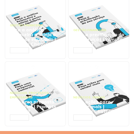
GESTÃO FINANCEIRA
Faça a análise
GESTÃO FINANCEIRA
financeira e atinja o
Faça a precificação do
ponto de equilíbrio |
seu serviço | Prompts
Prompts ChatGPT
ChatGPT
ACESSAR
ACESSAR
NEGÓCIOS
,
PROCESSOS
EMPRESARIAIS
NEGÓCIOS
,
VENDAS
Faça uma proposta
Faça ações para
comercial | Prompts
vender mais |
ChatGPT
Prompts ChatGPT
ACESSAR
ACESSAR