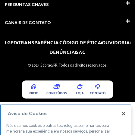
PERGUNTAS CHAVES​
CANAIS DE CONTATO
LGPD
TRANSPARÊNCIA
CÓDIGO DE ÉTICA
OUVIDORIA
DENÚNCIA
SAC
© 2024 Sebrae/PR. Todos os direitos reservados.
INICIO
CONTEÚDOS
LOJA
CONTATO
Aviso de Cookies
Nós usamos cookies e outras tecnologias semelhantes para
melhorar a sua experiência em nossos serviços, personalizar