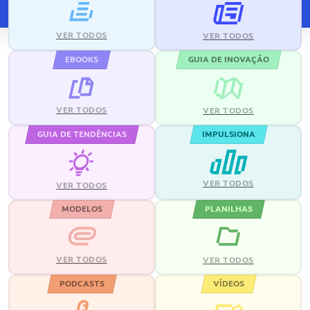
VER TODOS
VER TODOS
EBOOKS
GUIA DE INOVAÇÃO
VER TODOS
VER TODOS
GUIA DE TENDÊNCIAS
IMPULSIONA
VER TODOS
VER TODOS
MODELOS
PLANILHAS
VER TODOS
VER TODOS
PODCASTS
VÍDEOS