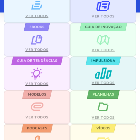
VER TODOS
VER TODOS
EBOOKS
GUIA DE INOVAÇÃO
VER TODOS
VER TODOS
GUIA DE TENDÊNCIAS
IMPULSIONA
VER TODOS
VER TODOS
MODELOS
PLANILHAS
VER TODOS
VER TODOS
PODCASTS
VÍDEOS