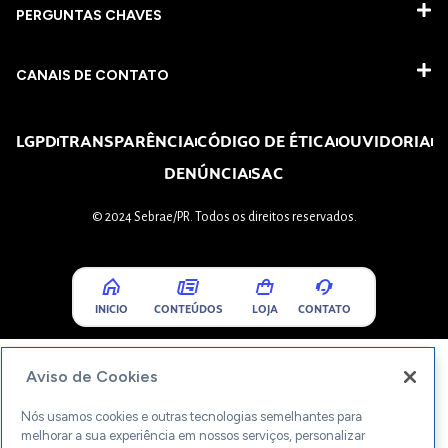
PERGUNTAS CHAVES​
CANAIS DE CONTATO
LGPD
TRANSPARÊNCIA
CÓDIGO DE ÉTICA
OUVIDORIA
DENÚNCIA
SAC
© 2024 Sebrae/PR. Todos os direitos reservados.
INICIO
CONTEÚDOS
LOJA
CONTATO
Aviso de Cookies
Nós usamos cookies e outras tecnologias semelhantes para
melhorar a sua experiência em nossos serviços, personalizar