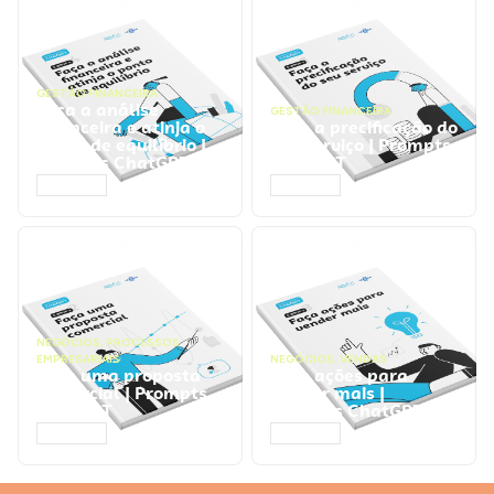
GESTÃO FINANCEIRA
Faça a análise
GESTÃO FINANCEIRA
financeira e atinja o
Faça a precificação do
ponto de equilíbrio |
seu serviço | Prompts
Prompts ChatGPT
ChatGPT
ACESSAR
ACESSAR
NEGÓCIOS
,
PROCESSOS
EMPRESARIAIS
NEGÓCIOS
,
VENDAS
Faça uma proposta
Faça ações para
comercial | Prompts
vender mais |
ChatGPT
Prompts ChatGPT
ACESSAR
ACESSAR