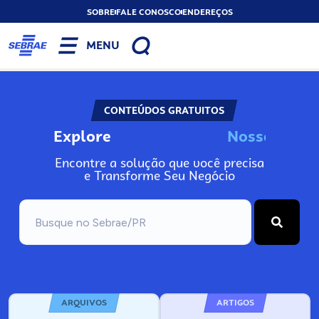
SOBRE
FALE CONOSCO
ENDEREÇOS
MENU
CONTEÚDOS GRATUITOS
Explore
N
o
s
s
o
s
A
Encontre a solução que você precisa
e Transforme Seu Negócio
ARQUIVOS
ARTIGOS