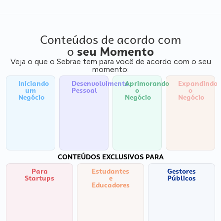
Conteúdos de acordo com
o
seu Momento
Veja o que o Sebrae tem para você de acordo com o seu
momento:
Iniciando
Desenvolvimento
Aprimorando
Expandindo
um
Pessoal
o
o
Negócio
Negócio
Negócio
CONTEÚDOS EXCLUSIVOS PARA
Para
Estudantes
Gestores
Startups
e
Públicos
Educadores