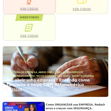
VER TODOS
VER TODOS
WEBSTORIES
VER TODOS
ABERTURA DE EMPRESA
,
ABRIR CNPJ
,
CNPJ ALFANUMÉRICO
,
EMPREENDEDORISMO
,
NOVO FORMATO DE CNPJ
,
RECEITA FEDERAL
Vai abrir uma empresa? Entenda como
funciona o novo CNPJ Alfanumérico
ACESSAR
Como ORGANIZAR sua EMPRESA. Reduzir
erros e crescer com SEGURANÇA.