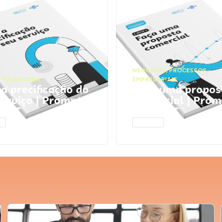
NEGÓCIOS
,
PROCESSOS
 FINANCEIRA
EMPRESARIAIS
 a precificação do
Faça uma propos
serviço | Prompts
comercial | Prom
tGPT
ChatGPT
AR
ACESSAR