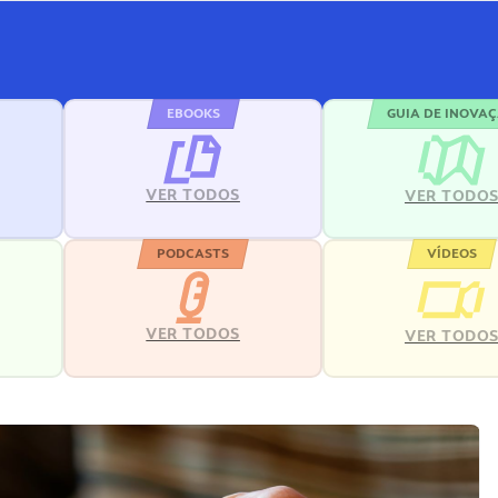
EBOOKS
GUIA DE INOVA
VER TODOS
VER TODO
PODCASTS
VÍDEOS
VER TODOS
VER TODO