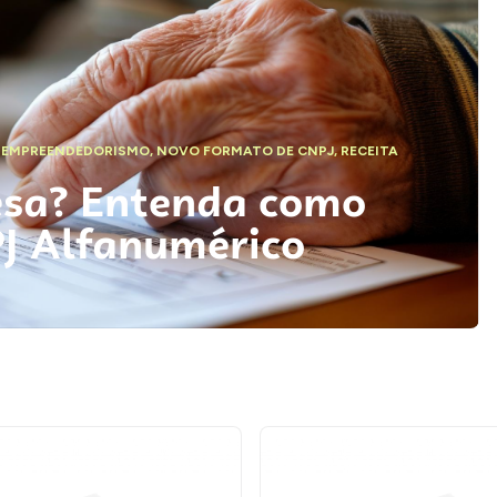
,
EMPREENDEDORISMO
,
NOVO FORMATO DE CNPJ
,
RECEITA
esa? Entenda como
PJ Alfanumérico