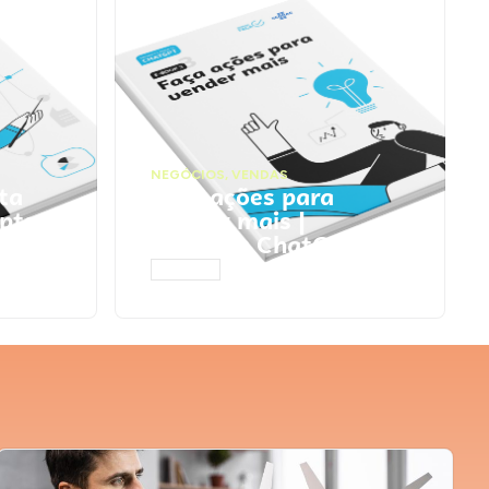
NEGÓCIOS
,
VENDAS
ta
Faça ações para
pts
vender mais |
Prompts ChatGPT
ACESSAR