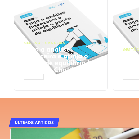
GESTÃO FINANCEIRA
Faça a análise
GESTÃO
financeira e atinja o
Faça
ponto de equilíbrio |
seu 
Prompts ChatGPT
Cha
ACESSAR
ACESS
ÚLTIMOS ARTIGOS