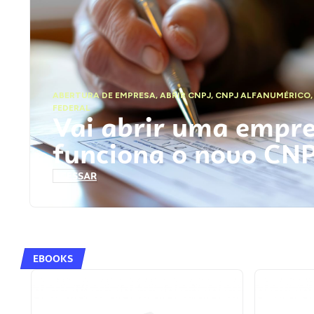
ABERTURA DE EMPRESA
,
ABRIR CNPJ
,
CNPJ ALFANUMÉRICO
FEDERAL
Vai abrir uma empr
funciona o novo CN
ACESSAR
EBOOKS