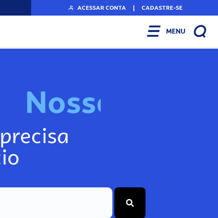
ACESSAR CONTA
|
CADASTRE-SE
MENU
N
o
s
s
o
s
I
n
f
o
precisa
io