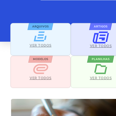
ARQUIVOS
ARTIGOS
VER TODOS
VER TODOS
MODELOS
PLANILHAS
VER TODOS
VER TODOS