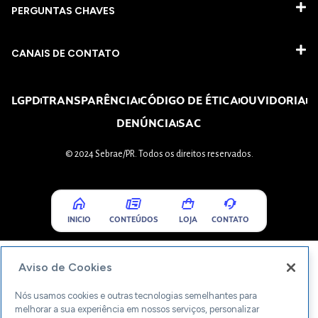
PERGUNTAS CHAVES​
CANAIS DE CONTATO
LGPD
TRANSPARÊNCIA
CÓDIGO DE ÉTICA
OUVIDORIA
DENÚNCIA
SAC
© 2024 Sebrae/PR. Todos os direitos reservados.
INICIO
CONTEÚDOS
LOJA
CONTATO
Aviso de Cookies
Nós usamos cookies e outras tecnologias semelhantes para
melhorar a sua experiência em nossos serviços, personalizar