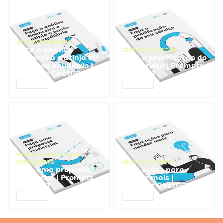
GESTÃO FINANCEIRA
Faça a análise
GESTÃO FINANCEIRA
financeira e atinja o
Faça a precificação do
ponto de equilíbrio |
seu serviço | Prompts
Prompts ChatGPT
ChatGPT
ACESSAR
ACESSAR
NEGÓCIOS
,
PROCESSOS
EMPRESARIAIS
NEGÓCIOS
,
VENDAS
Faça uma proposta
Faça ações para
comercial | Prompts
vender mais |
ChatGPT
Prompts ChatGPT
ACESSAR
ACESSAR