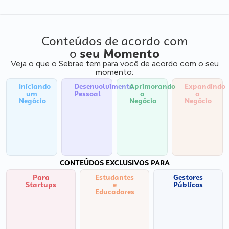
Conteúdos de acordo com
o
seu Momento
Veja o que o Sebrae tem para você de acordo com o seu
momento:
Iniciando
Desenvolvimento
Aprimorando
Expandindo
um
Pessoal
o
o
Negócio
Negócio
Negócio
CONTEÚDOS EXCLUSIVOS PARA
Para
Estudantes
Gestores
Startups
e
Públicos
Educadores