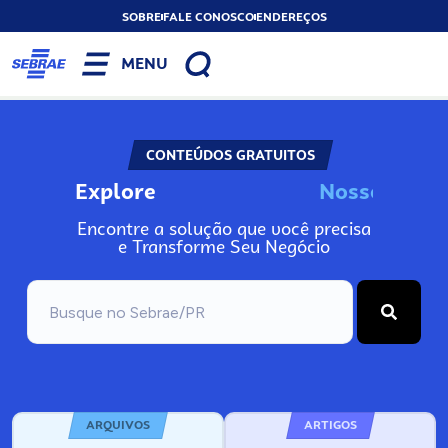
SOBRE
FALE CONOSCO
ENDEREÇOS
MENU
CONTEÚDOS GRATUITOS
Explore
N
o
s
s
o
s
I
n
f
o
Encontre a solução que você precisa
e Transforme Seu Negócio
ARQUIVOS
ARTIGOS