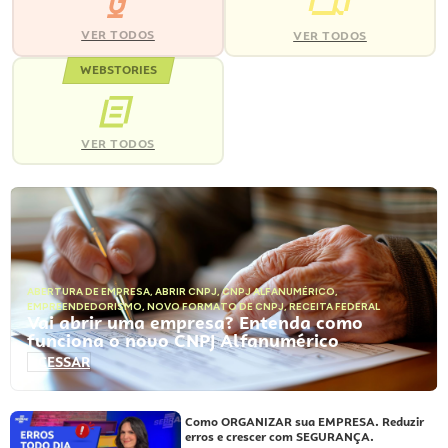
VER TODOS
VER TODOS
WEBSTORIES
VER TODOS
ABERTURA DE EMPRESA
,
ABRIR CNPJ
,
CNPJ ALFANUMÉRICO
,
EMPREENDEDORISMO
,
NOVO FORMATO DE CNPJ
,
RECEITA FEDERAL
Vai abrir uma empresa? Entenda como
funciona o novo CNPJ Alfanumérico
ACESSAR
Como ORGANIZAR sua EMPRESA. Reduzir
erros e crescer com SEGURANÇA.