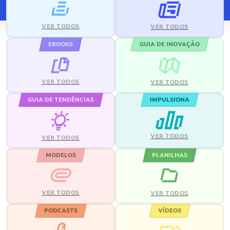
VER TODOS
VER TODOS
EBOOKS
GUIA DE INOVAÇÃO
VER TODOS
VER TODOS
GUIA DE TENDÊNCIAS
IMPULSIONA
VER TODOS
VER TODOS
MODELOS
PLANILHAS
VER TODOS
VER TODOS
PODCASTS
VÍDEOS