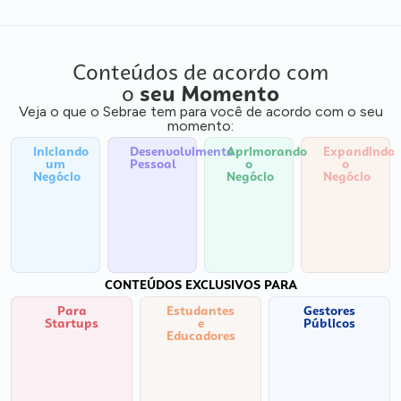
Conteúdos de acordo com
o
seu Momento
Veja o que o Sebrae tem para você de acordo com o seu
momento:
Iniciando
Desenvolvimento
Aprimorando
Expandindo
um
Pessoal
o
o
Negócio
Negócio
Negócio
CONTEÚDOS EXCLUSIVOS PARA
Para
Estudantes
Gestores
Startups
e
Públicos
Educadores