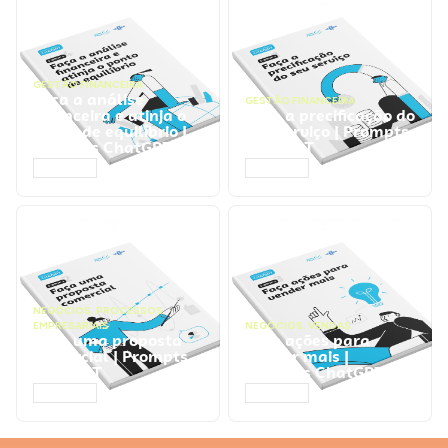
GESTÃO FINANCEIRA
Faça a análise
GESTÃO FINANCEIRA
financeira e atinja o
Faça a precificação do
ponto de equilíbrio |
seu serviço | Prompts
Prompts ChatGPT
ChatGPT
ACESSAR
ACESSAR
NEGÓCIOS
,
PROCESSOS
EMPRESARIAIS
NEGÓCIOS
,
VENDAS
Faça uma proposta
Faça ações para
comercial | Prompts
vender mais |
ChatGPT
Prompts ChatGPT
ACESSAR
ACESSAR