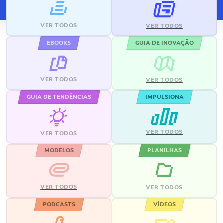
VER TODOS
VER TODOS
EBOOKS
GUIA DE INOVAÇÃO
VER TODOS
VER TODOS
GUIA DE TENDÊNCIAS
IMPULSIONA
VER TODOS
VER TODOS
MODELOS
PLANILHAS
VER TODOS
VER TODOS
PODCASTS
VÍDEOS