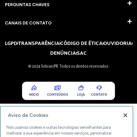
PERGUNTAS CHAVES​
CANAIS DE CONTATO
LGPD
TRANSPARÊNCIA
CÓDIGO DE ÉTICA
OUVIDORIA
DENÚNCIA
SAC
© 2024 Sebrae/PR. Todos os direitos reservados.
INICIO
CONTEÚDOS
LOJA
CONTATO
Aviso de Cookies
Nós usamos cookies e outras tecnologias semelhantes para
melhorar a sua experiência em nossos serviços, personalizar