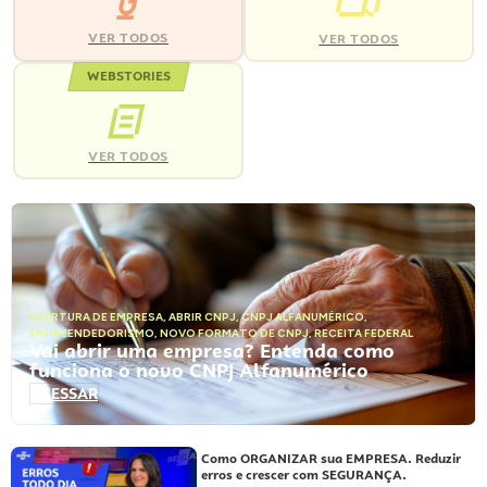
VER TODOS
VER TODOS
WEBSTORIES
VER TODOS
ABERTURA DE EMPRESA
,
ABRIR CNPJ
,
CNPJ ALFANUMÉRICO
,
EMPREENDEDORISMO
,
NOVO FORMATO DE CNPJ
,
RECEITA FEDERAL
Vai abrir uma empresa? Entenda como
funciona o novo CNPJ Alfanumérico
ACESSAR
Como ORGANIZAR sua EMPRESA. Reduzir
erros e crescer com SEGURANÇA.