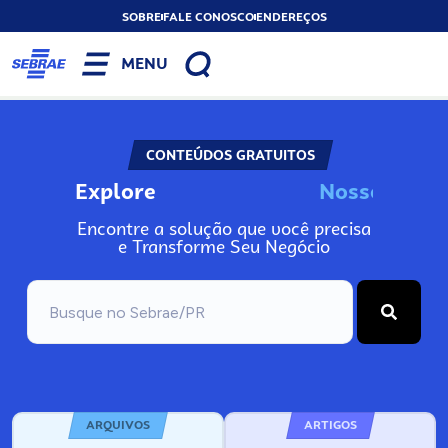
SOBRE
FALE CONOSCO
ENDEREÇOS
MENU
CONTEÚDOS GRATUITOS
Explore
N
o
s
s
o
s
I
n
f
o
Encontre a solução que você precisa
e Transforme Seu Negócio
ARQUIVOS
ARTIGOS