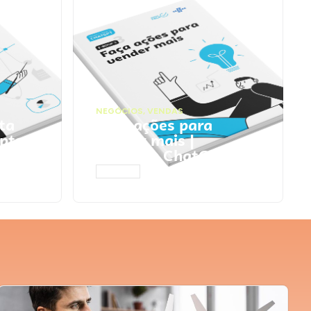
NEGÓCIOS
,
VENDAS
ta
Faça ações para
pts
vender mais |
Prompts ChatGPT
ACESSAR