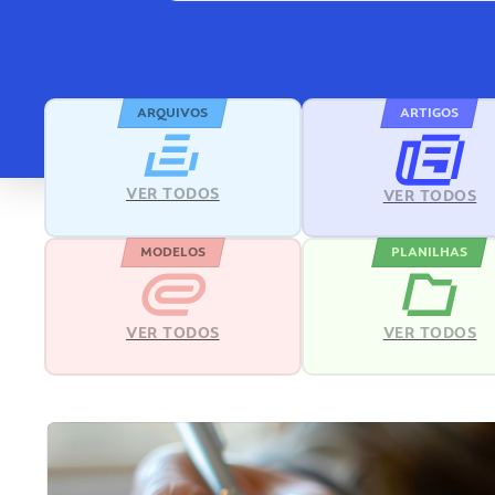
ARQUIVOS
ARTIGOS
VER TODOS
VER TODOS
MODELOS
PLANILHAS
VER TODOS
VER TODOS