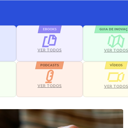
EBOOKS
GUIA DE INOVA
VER TODOS
VER TODO
PODCASTS
VÍDEOS
VER TODOS
VER TODO