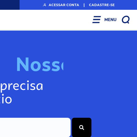
ACESSAR CONTA
|
CADASTRE-SE
MENU
N
o
s
s
o
s
I
n
f
o
g
precisa
io