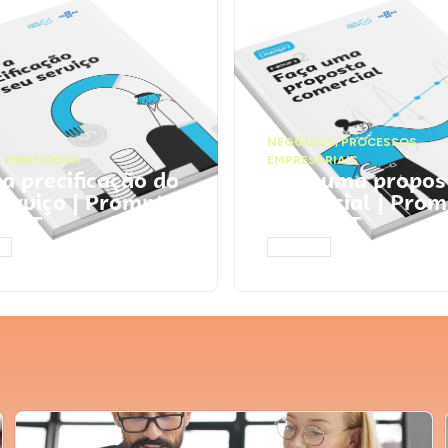
NEGÓCIOS
,
PROCESSOS
 FINANCEIRA
EMPRESARIAIS
 a precificação do
Faça uma propos
serviço | Prompts
comercial | Prom
tGPT
ChatGPT
AR
ACESSAR