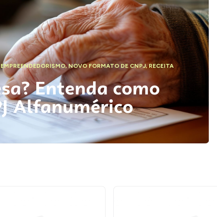
,
EMPREENDEDORISMO
,
NOVO FORMATO DE CNPJ
,
RECEITA
esa? Entenda como
PJ Alfanumérico