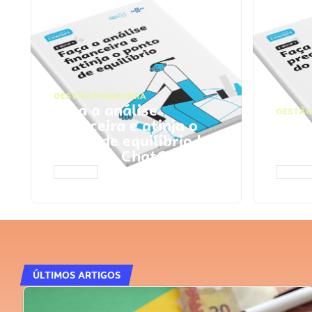
GESTÃO FINANCEIRA
Faça a análise
GESTÃO
financeira e atinja o
Faça
ponto de equilíbrio |
seu 
Prompts ChatGPT
Cha
ACESSAR
ACESS
ÚLTIMOS ARTIGOS