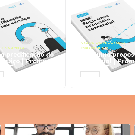
NEGÓCIOS
,
PROCESSOS
 FINANCEIRA
EMPRESARIAIS
 a precificação do
Faça uma propos
serviço | Prompts
comercial | Prom
tGPT
ChatGPT
AR
ACESSAR