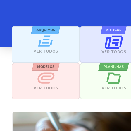
ARQUIVOS
ARTIGOS
VER TODOS
VER TODOS
MODELOS
PLANILHAS
VER TODOS
VER TODOS