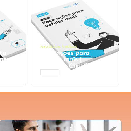
NEGÓCIOS
,
VENDAS
ta
Faça ações para
pts
vender mais |
Prompts ChatGPT
ACESSAR