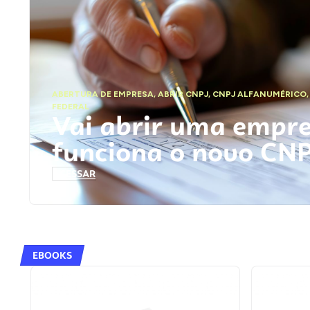
ABERTURA DE EMPRESA
,
ABRIR CNPJ
,
CNPJ ALFANUMÉRICO
FEDERAL
Vai abrir uma empr
funciona o novo CN
ACESSAR
EBOOKS