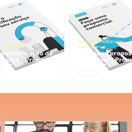
NEGÓCIOS
,
PROCESSOS
 FINANCEIRA
EMPRESARIAIS
 a precificação do
Faça uma propos
serviço | Prompts
comercial | Prom
tGPT
ChatGPT
AR
ACESSAR