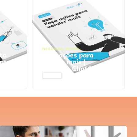
NEGÓCIOS
,
VENDAS
ta
Faça ações para
pts
vender mais |
Prompts ChatGPT
ACESSAR