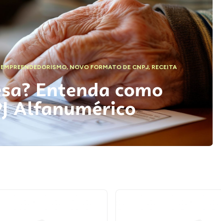
,
EMPREENDEDORISMO
,
NOVO FORMATO DE CNPJ
,
RECEITA
esa? Entenda como
PJ Alfanumérico