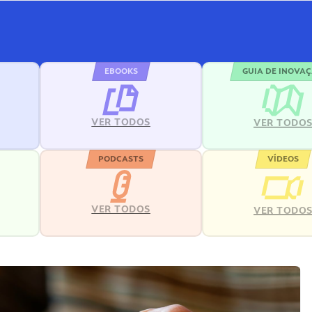
EBOOKS
GUIA DE INOVA
VER TODOS
VER TODO
PODCASTS
VÍDEOS
VER TODOS
VER TODO