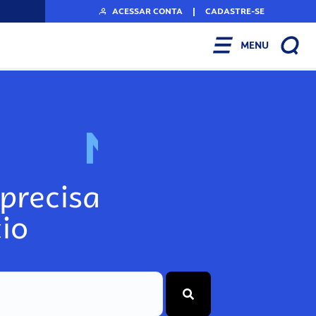
ACESSAR CONTA
|
CADASTRE-SE
MENU
N
o
s
s
o
s
A
r
precisa
io