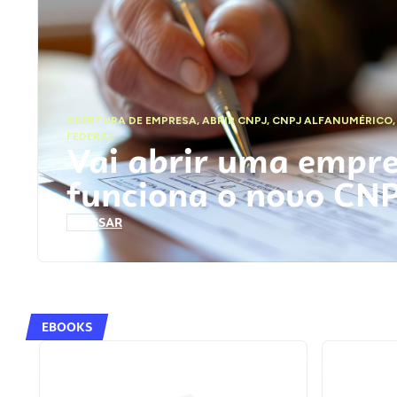
ABERTURA DE EMPRESA
,
ABRIR CNPJ
,
CNPJ ALFANUMÉRICO
FEDERAL
Vai abrir uma empr
funciona o novo CN
ACESSAR
EBOOKS