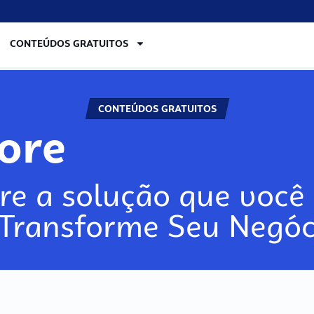
CONTEÚDOS GRATUITOS
CONTEÚDOS GRATUITOS
lore
re a solução que você 
 Transforme Seu Negóc