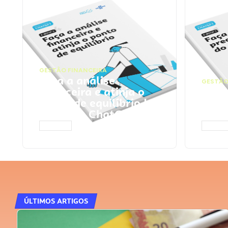
GESTÃO FINANCEIRA
Faça a análise
GESTÃO
financeira e atinja o
Faça
ponto de equilíbrio |
seu 
Prompts ChatGPT
Cha
ACESSAR
ACESS
ÚLTIMOS ARTIGOS