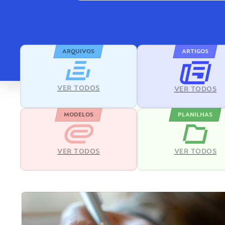
ARQUIVOS
ARTIGOS
VER TODOS
VER TODOS
MODELOS
PLANILHAS
VER TODOS
VER TODOS