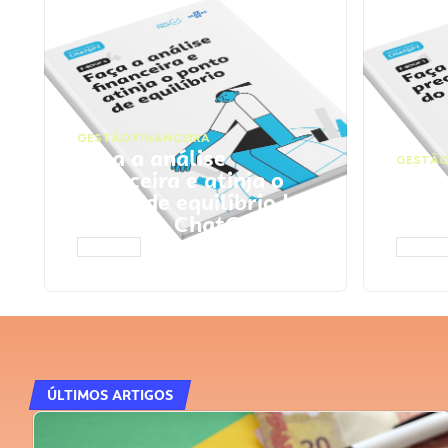
GESTÃO FINANCEIRA
Faça a análise
GESTÃO
financeira e atinja o
Faça
ponto de equilíbrio |
seu 
Prompts ChatGPT
Cha
ACESSAR
ACESS
ÚLTIMOS ARTIGOS