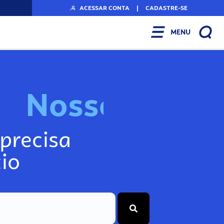
ACESSAR CONTA
|
CADASTRE-SE
MENU
N
o
s
s
o
s
I
n
f
o
g
precisa
io