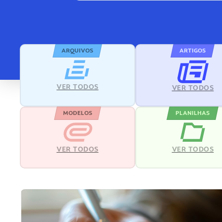
ARQUIVOS
ARTIGOS
VER TODOS
VER TODOS
MODELOS
PLANILHAS
VER TODOS
VER TODOS