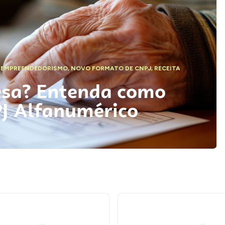
,
EMPREENDEDORISMO
,
NOVO FORMATO DE CNPJ
,
RECEITA
esa? Entenda como
PJ Alfanumérico