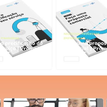
NEGÓCIOS
,
PROCESSOS
 FINANCEIRA
EMPRESARIAIS
 a precificação do
Faça uma propos
serviço | Prompts
comercial | Prom
tGPT
ChatGPT
AR
ACESSAR