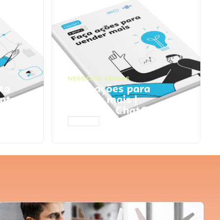
NEGÓCIOS
,
VENDAS
ta
Faça ações para
pts
vender mais |
Prompts ChatGPT
ACESSAR