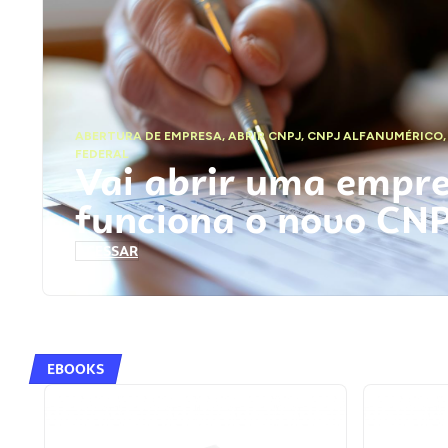
ABERTURA DE EMPRESA
,
ABRIR CNPJ
,
CNPJ ALFANUMÉRICO
FEDERAL
Vai abrir uma empr
funciona o novo CN
ACESSAR
EBOOKS