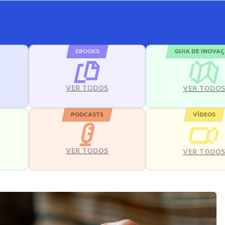
EBOOKS
GUIA DE INOVA
VER TODOS
VER TODO
PODCASTS
VÍDEOS
VER TODOS
VER TODO