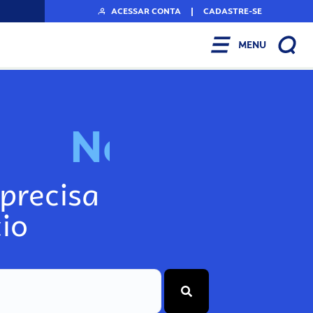
ACESSAR CONTA
|
CADASTRE-SE
MENU
N
o
s
s
o
s
P
o
precisa
io