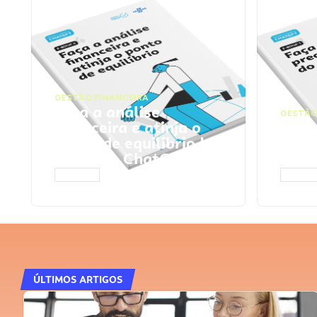
GESTÃO FINANCEIRA
Faça a análise
GESTÃO
financeira e atinja o
Faça
ponto de equilíbrio |
seu 
Prompts ChatGPT
Cha
ACESSAR
ACESS
ÚLTIMOS ARTIGOS