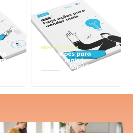
NEGÓCIOS
,
VENDAS
ta
Faça ações para
pts
vender mais |
Prompts ChatGPT
ACESSAR