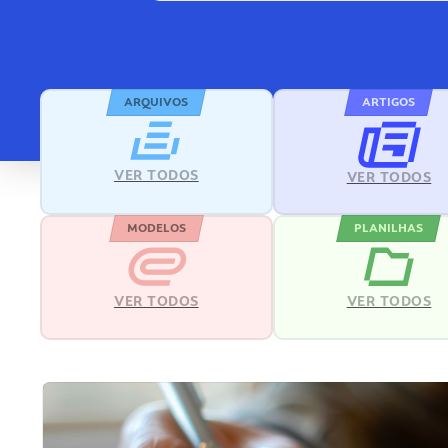
ARQUIVOS
ARTIGOS
VER TODOS
VER TODOS
MODELOS
PLANILHAS
VER TODOS
VER TODOS