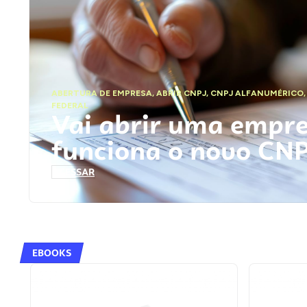
ABERTURA DE EMPRESA
,
ABRIR CNPJ
,
CNPJ ALFANUMÉRICO
FEDERAL
Vai abrir uma empr
funciona o novo CN
ACESSAR
EBOOKS