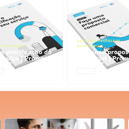
NEGÓCIOS
,
PROCESSOS
 FINANCEIRA
EMPRESARIAIS
 a precificação do
Faça uma propos
serviço | Prompts
comercial | Prom
tGPT
ChatGPT
AR
ACESSAR