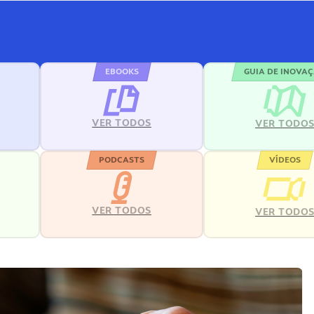
EBOOKS
GUIA DE INOVA
VER TODOS
VER TODO
PODCASTS
VÍDEOS
VER TODOS
VER TODO