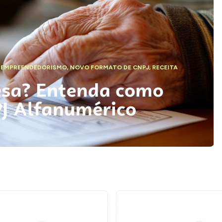
,
EMPREENDEDORISMO
,
NOVO FORMATO DE CNPJ
,
RECEITA
esa? Entenda como
PJ Alfanumérico