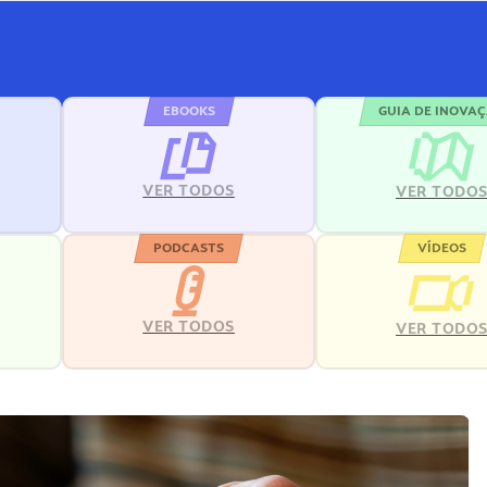
EBOOKS
GUIA DE INOVA
VER TODOS
VER TODO
PODCASTS
VÍDEOS
VER TODOS
VER TODO