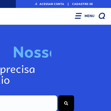
ACESSAR CONTA
|
CADASTRE-SE
MENU
N
o
s
s
o
s
I
n
f
o
g
precisa
io