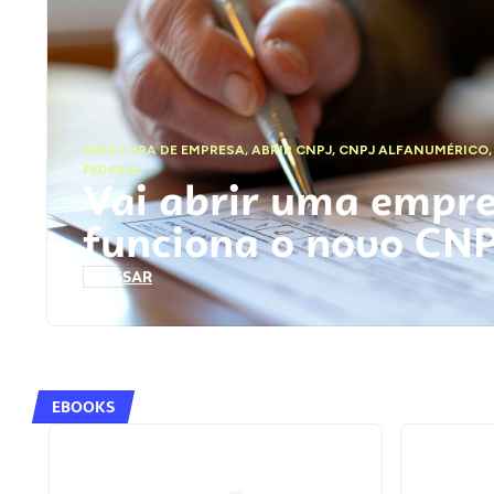
ABERTURA DE EMPRESA
,
ABRIR CNPJ
,
CNPJ ALFANUMÉRICO
FEDERAL
Vai abrir uma empr
funciona o novo CN
ACESSAR
EBOOKS