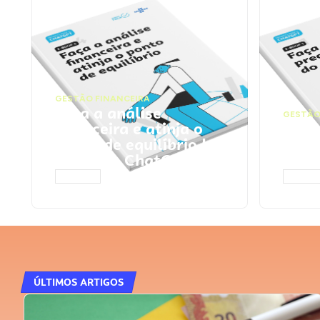
GESTÃO FINANCEIRA
Faça a análise
GESTÃO
financeira e atinja o
Faça
ponto de equilíbrio |
seu 
Prompts ChatGPT
Cha
ACESSAR
ACESS
ÚLTIMOS ARTIGOS