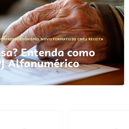
,
EMPREENDEDORISMO
,
NOVO FORMATO DE CNPJ
,
RECEITA
esa? Entenda como
PJ Alfanumérico