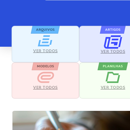
ARQUIVOS
ARTIGOS
VER TODOS
VER TODOS
MODELOS
PLANILHAS
VER TODOS
VER TODOS