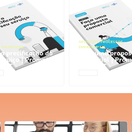
NEGÓCIOS
,
PROCESSOS
 FINANCEIRA
EMPRESARIAIS
 a precificação do
Faça uma propos
serviço | Prompts
comercial | Prom
tGPT
ChatGPT
AR
ACESSAR