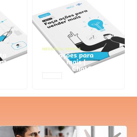
NEGÓCIOS
,
VENDAS
ta
Faça ações para
pts
vender mais |
Prompts ChatGPT
ACESSAR