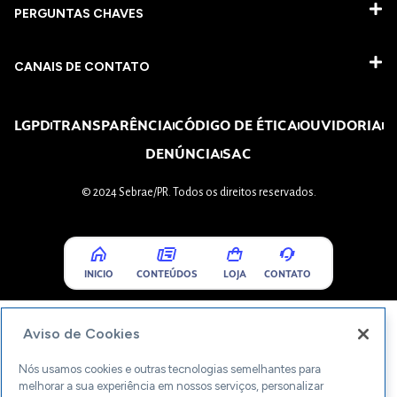
PERGUNTAS CHAVES​
CANAIS DE CONTATO
LGPD
TRANSPARÊNCIA
CÓDIGO DE ÉTICA
OUVIDORIA
DENÚNCIA
SAC
© 2024 Sebrae/PR. Todos os direitos reservados.
INICIO
CONTEÚDOS
LOJA
CONTATO
Aviso de Cookies
Nós usamos cookies e outras tecnologias semelhantes para
melhorar a sua experiência em nossos serviços, personalizar