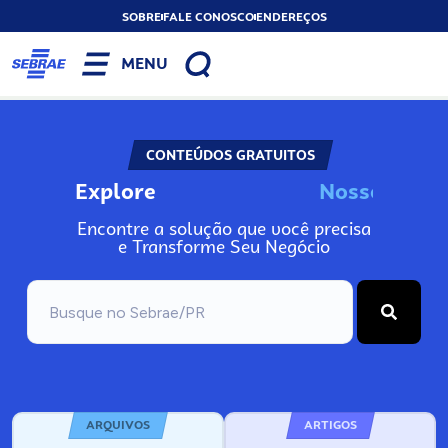
SOBRE
FALE CONOSCO
ENDEREÇOS
MENU
CONTEÚDOS GRATUITOS
Explore
N
o
s
s
o
s
A
n
Encontre a solução que você precisa
e Transforme Seu Negócio
ARQUIVOS
ARTIGOS