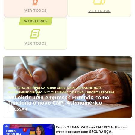
VER TODOS
VER TODOS
WEBSTORIES
VER TODOS
ABERTURA DE EMPRESA
,
ABRIR CNPJ
,
CNPJ ALFANUMÉRICO
,
EMPREENDEDORISMO
,
NOVO FORMATO DE CNPJ
,
RECEITA FEDERAL
Vai abrir uma empresa? Entenda como
funciona o novo CNPJ Alfanumérico
ACESSAR
Como ORGANIZAR sua EMPRESA. Reduzir
erros e crescer com SEGURANÇA.