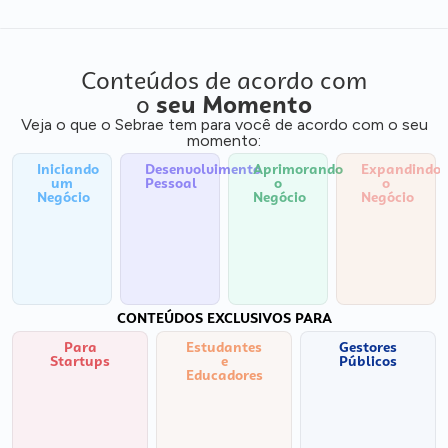
Conteúdos de acordo com
o
seu Momento
Veja o que o Sebrae tem para você de acordo com o seu
momento:
Iniciando
Desenvolvimento
Aprimorando
Expandindo
um
Pessoal
o
o
Negócio
Negócio
Negócio
CONTEÚDOS EXCLUSIVOS PARA
Para
Estudantes
Gestores
Startups
e
Públicos
Educadores