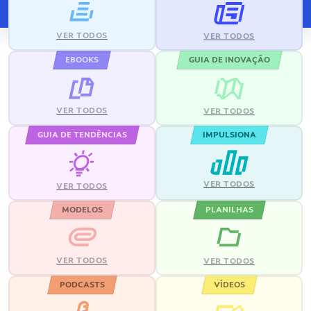
VER TODOS
VER TODOS
EBOOKS
GUIA DE INOVAÇÃO
VER TODOS
VER TODOS
GUIA DE TENDÊNCIAS
IMPULSIONA
VER TODOS
VER TODOS
MODELOS
PLANILHAS
VER TODOS
VER TODOS
PODCASTS
VÍDEOS