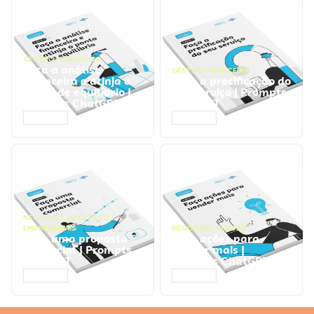
GESTÃO FINANCEIRA
Faça a análise
GESTÃO FINANCEIRA
financeira e atinja o
Faça a precificação do
ponto de equilíbrio |
seu serviço | Prompts
Prompts ChatGPT
ChatGPT
ACESSAR
ACESSAR
NEGÓCIOS
,
PROCESSOS
EMPRESARIAIS
NEGÓCIOS
,
VENDAS
Faça uma proposta
Faça ações para
comercial | Prompts
vender mais |
ChatGPT
Prompts ChatGPT
ACESSAR
ACESSAR