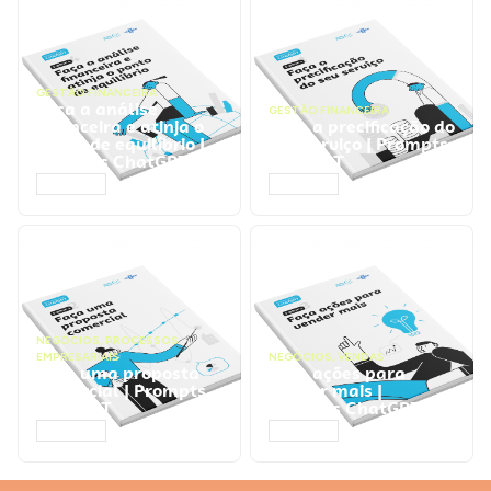
GESTÃO FINANCEIRA
Faça a análise
GESTÃO FINANCEIRA
financeira e atinja o
Faça a precificação do
ponto de equilíbrio |
seu serviço | Prompts
Prompts ChatGPT
ChatGPT
ACESSAR
ACESSAR
NEGÓCIOS
,
PROCESSOS
EMPRESARIAIS
NEGÓCIOS
,
VENDAS
Faça uma proposta
Faça ações para
comercial | Prompts
vender mais |
ChatGPT
Prompts ChatGPT
ACESSAR
ACESSAR