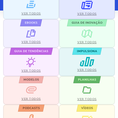
VER TODOS
VER TODOS
EBOOKS
GUIA DE INOVAÇÃO
VER TODOS
VER TODOS
GUIA DE TENDÊNCIAS
IMPULSIONA
VER TODOS
VER TODOS
MODELOS
PLANILHAS
VER TODOS
VER TODOS
PODCASTS
VÍDEOS