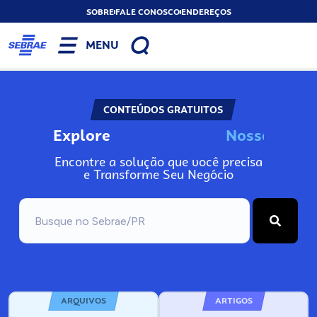
SOBRE
FALE CONOSCO
ENDEREÇOS
MENU
CONTEÚDOS GRATUITOS
Explore
N
o
s
s
o
s
I
n
f
Encontre a solução que você precisa
e Transforme Seu Negócio
ARQUIVOS
ARTIGOS