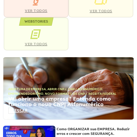
VER TODOS
VER TODOS
WEBSTORIES
VER TODOS
ABERTURA DE EMPRESA
,
ABRIR CNPJ
,
CNPJ ALFANUMÉRICO
,
EMPREENDEDORISMO
,
NOVO FORMATO DE CNPJ
,
RECEITA FEDERAL
Vai abrir uma empresa? Entenda como
funciona o novo CNPJ Alfanumérico
ACESSAR
Como ORGANIZAR sua EMPRESA. Reduzir
erros e crescer com SEGURANÇA.