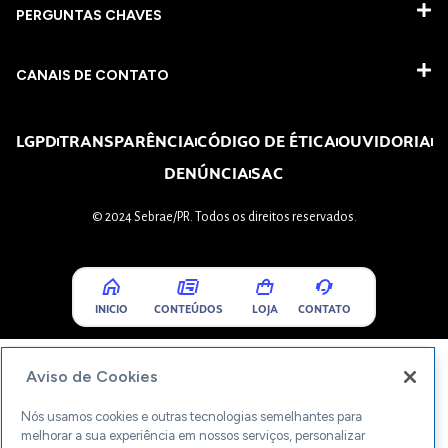
PERGUNTAS CHAVES​
CANAIS DE CONTATO
LGPD
TRANSPARÊNCIA
CÓDIGO DE ÉTICA
OUVIDORIA
DENÚNCIA
SAC
© 2024 Sebrae/PR. Todos os direitos reservados.
INICIO
CONTEÚDOS
LOJA
CONTATO
Aviso de Cookies
Nós usamos cookies e outras tecnologias semelhantes para
melhorar a sua experiência em nossos serviços, personalizar