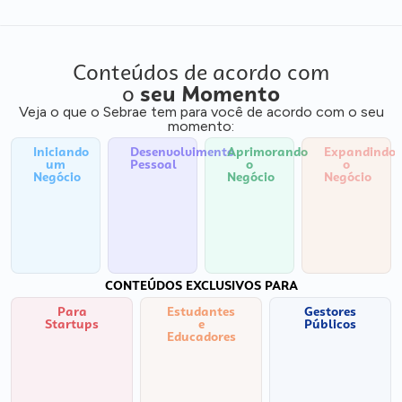
Conteúdos de acordo com
o
seu Momento
Veja o que o Sebrae tem para você de acordo com o seu
momento:
Iniciando
Desenvolvimento
Aprimorando
Expandindo
um
Pessoal
o
o
Negócio
Negócio
Negócio
CONTEÚDOS EXCLUSIVOS PARA
Para
Estudantes
Gestores
Startups
e
Públicos
Educadores