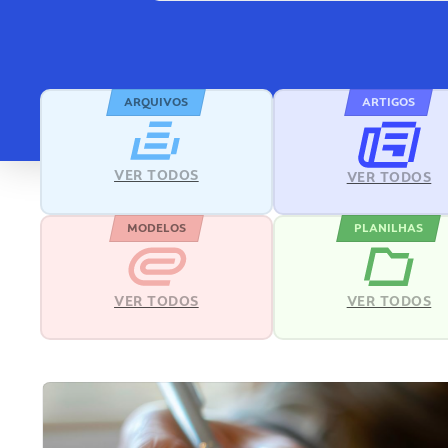
ARQUIVOS
ARTIGOS
VER TODOS
VER TODOS
MODELOS
PLANILHAS
VER TODOS
VER TODOS