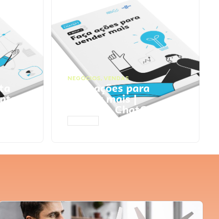
NEGÓCIOS
,
VENDAS
ta
Faça ações para
pts
vender mais |
Prompts ChatGPT
ACESSAR