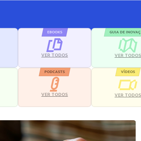
EBOOKS
GUIA DE INOVA
VER TODOS
VER TODO
PODCASTS
VÍDEOS
VER TODOS
VER TODO