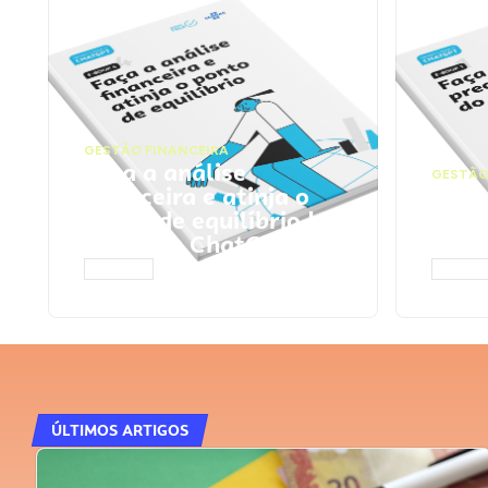
GESTÃO FINANCEIRA
Faça a análise
GESTÃO
financeira e atinja o
Faça
ponto de equilíbrio |
seu 
Prompts ChatGPT
Cha
ACESSAR
ACESS
ÚLTIMOS ARTIGOS