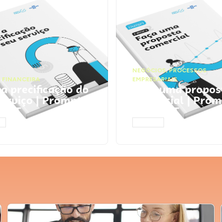
NEGÓCIOS
,
PROCESSOS
 FINANCEIRA
EMPRESARIAIS
 a precificação do
Faça uma propos
serviço | Prompts
comercial | Prom
tGPT
ChatGPT
AR
ACESSAR