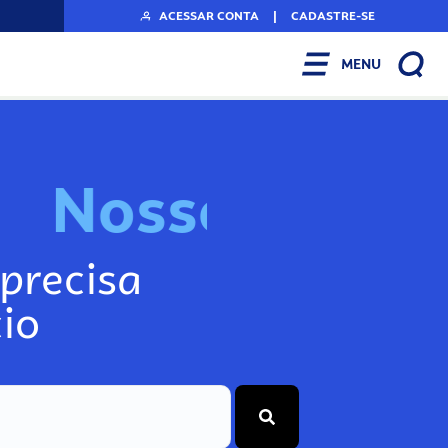
ACESSAR CONTA
|
CADASTRE-SE
MENU
N
o
s
s
o
s
I
n
f
o
g
precisa
io