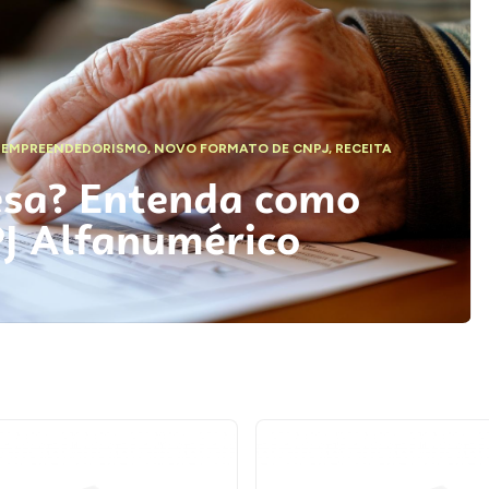
,
EMPREENDEDORISMO
,
NOVO FORMATO DE CNPJ
,
RECEITA
esa? Entenda como
PJ Alfanumérico