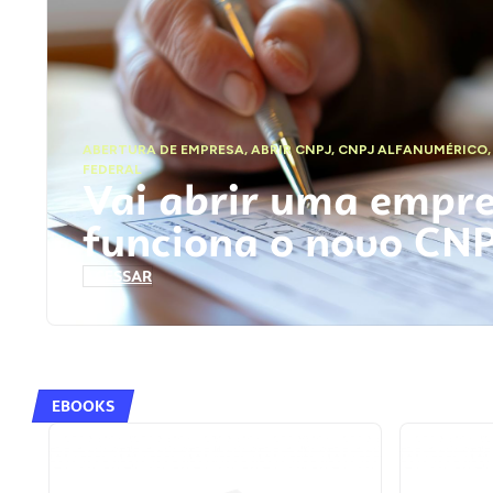
ABERTURA DE EMPRESA
,
ABRIR CNPJ
,
CNPJ ALFANUMÉRICO
FEDERAL
Vai abrir uma empr
funciona o novo CN
ACESSAR
EBOOKS