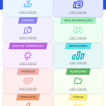
VER TODOS
VER TODOS
EBOOKS
GUIA DE INOVAÇÃO
VER TODOS
VER TODOS
GUIA DE TENDÊNCIAS
IMPULSIONA
VER TODOS
VER TODOS
MODELOS
PLANILHAS
VER TODOS
VER TODOS
PODCASTS
VÍDEOS