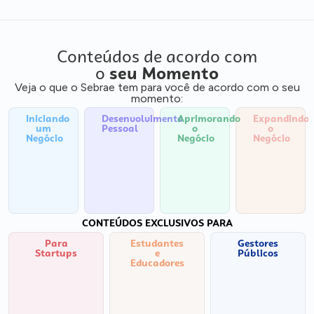
Conteúdos de acordo com
o
seu Momento
Veja o que o Sebrae tem para você de acordo com o seu
momento:
Iniciando
Desenvolvimento
Aprimorando
Expandindo
um
Pessoal
o
o
Negócio
Negócio
Negócio
CONTEÚDOS EXCLUSIVOS PARA
Para
Estudantes
Gestores
Startups
e
Públicos
Educadores