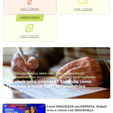
VER TODOS
VER TODOS
WEBSTORIES
VER TODOS
ABERTURA DE EMPRESA
,
ABRIR CNPJ
,
CNPJ ALFANUMÉRICO
,
EMPREENDEDORISMO
,
NOVO FORMATO DE CNPJ
,
RECEITA FEDERAL
Vai abrir uma empresa? Entenda como
funciona o novo CNPJ Alfanumérico
ACESSAR
Como ORGANIZAR sua EMPRESA. Reduzir
erros e crescer com SEGURANÇA.