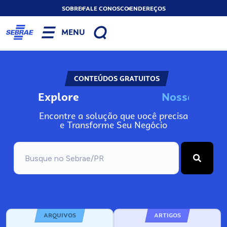
SOBRE
FALE CONOSCO
ENDEREÇOS
MENU
CONTEÚDOS GRATUITOS
Explore
N
o
s
s
o
s
I
n
f
o
Encontre a solução que você precisa
e Transforme Seu Negócio
ARQUIVOS
ARTIGOS