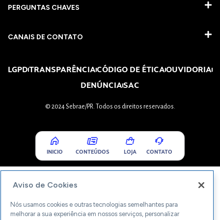
PERGUNTAS CHAVES​
CANAIS DE CONTATO
LGPD
TRANSPARÊNCIA
CÓDIGO DE ÉTICA
OUVIDORIA
DENÚNCIA
SAC
© 2024 Sebrae/PR. Todos os direitos reservados.
INICIO
CONTEÚDOS
LOJA
CONTATO
Aviso de Cookies
Nós usamos cookies e outras tecnologias semelhantes para
melhorar a sua experiência em nossos serviços, personalizar