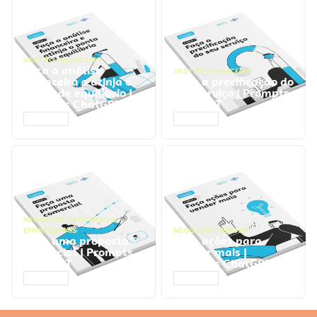
GESTÃO FINANCEIRA
Faça a análise
GESTÃO FINANCEIRA
financeira e atinja o
Faça a precificação do
ponto de equilíbrio |
seu serviço | Prompts
Prompts ChatGPT
ChatGPT
ACESSAR
ACESSAR
NEGÓCIOS
,
PROCESSOS
EMPRESARIAIS
NEGÓCIOS
,
VENDAS
Faça uma proposta
Faça ações para
comercial | Prompts
vender mais |
ChatGPT
Prompts ChatGPT
ACESSAR
ACESSAR