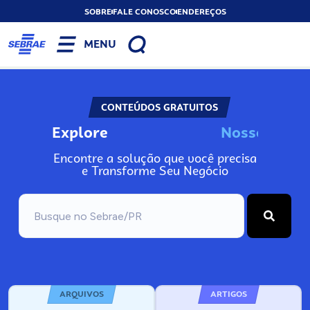
SOBRE
FALE CONOSCO
ENDEREÇOS
MENU
CONTEÚDOS GRATUITOS
Explore
N
o
s
s
o
s
I
n
f
o
Encontre a solução que você precisa
e Transforme Seu Negócio
ARQUIVOS
ARTIGOS