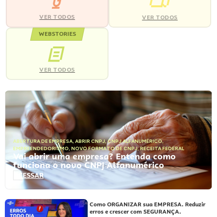
VER TODOS
VER TODOS
WEBSTORIES
VER TODOS
ABERTURA DE EMPRESA
,
ABRIR CNPJ
,
CNPJ ALFANUMÉRICO
,
EMPREENDEDORISMO
,
NOVO FORMATO DE CNPJ
,
RECEITA FEDERAL
Vai abrir uma empresa? Entenda como
funciona o novo CNPJ Alfanumérico
ACESSAR
Como ORGANIZAR sua EMPRESA. Reduzir
erros e crescer com SEGURANÇA.