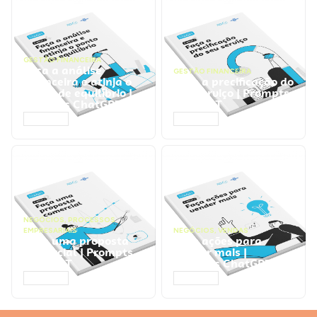
GESTÃO FINANCEIRA
Faça a análise
GESTÃO FINANCEIRA
financeira e atinja o
Faça a precificação do
ponto de equilíbrio |
seu serviço | Prompts
Prompts ChatGPT
ChatGPT
ACESSAR
ACESSAR
NEGÓCIOS
,
PROCESSOS
EMPRESARIAIS
NEGÓCIOS
,
VENDAS
Faça uma proposta
Faça ações para
comercial | Prompts
vender mais |
ChatGPT
Prompts ChatGPT
ACESSAR
ACESSAR