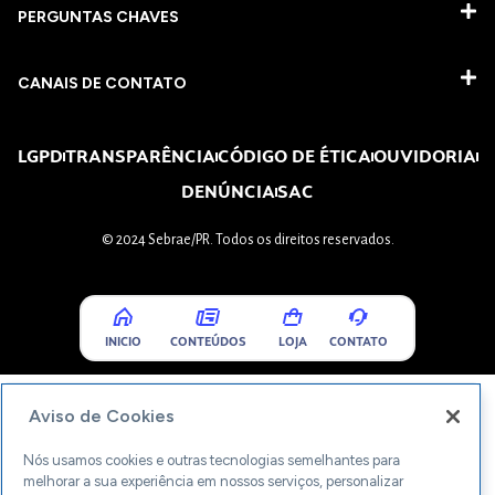
PERGUNTAS CHAVES​
CANAIS DE CONTATO
LGPD
TRANSPARÊNCIA
CÓDIGO DE ÉTICA
OUVIDORIA
DENÚNCIA
SAC
© 2024 Sebrae/PR. Todos os direitos reservados.
INICIO
CONTEÚDOS
LOJA
CONTATO
Aviso de Cookies
Nós usamos cookies e outras tecnologias semelhantes para
melhorar a sua experiência em nossos serviços, personalizar