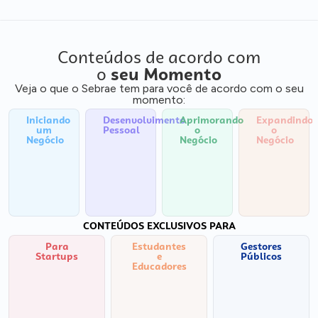
Conteúdos de acordo com
o
seu Momento
Veja o que o Sebrae tem para você de acordo com o seu
momento:
Iniciando
Desenvolvimento
Aprimorando
Expandindo
um
Pessoal
o
o
Negócio
Negócio
Negócio
CONTEÚDOS EXCLUSIVOS PARA
Para
Estudantes
Gestores
Startups
e
Públicos
Educadores