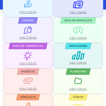
VER TODOS
VER TODOS
EBOOKS
GUIA DE INOVAÇÃO
VER TODOS
VER TODOS
GUIA DE TENDÊNCIAS
IMPULSIONA
VER TODOS
VER TODOS
MODELOS
PLANILHAS
VER TODOS
VER TODOS
PODCASTS
VÍDEOS