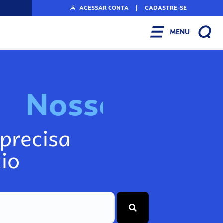
ACESSAR CONTA
|
CADASTRE-SE
MENU
N
o
s
s
o
s
A
r
precisa
io