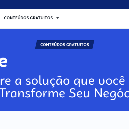
CONTEÚDOS GRATUITOS
CONTEÚDOS GRATUITOS
lore
re a solução que você 
 Transforme Seu Negóc