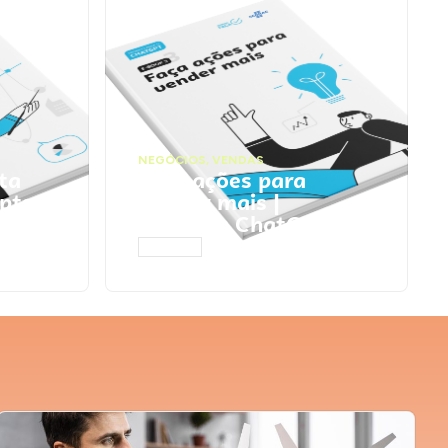
NEGÓCIOS
,
VENDAS
ta
Faça ações para
pts
vender mais |
Prompts ChatGPT
ACESSAR