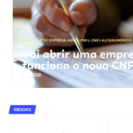
ABERTURA DE EMPRESA
,
ABRIR CNPJ
,
CNPJ ALFANUMÉRICO
FEDERAL
Vai abrir uma empr
funciona o novo CN
ACESSAR
EBOOKS