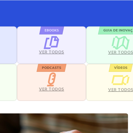
EBOOKS
GUIA DE INOVA
VER TODOS
VER TODO
PODCASTS
VÍDEOS
VER TODOS
VER TODO