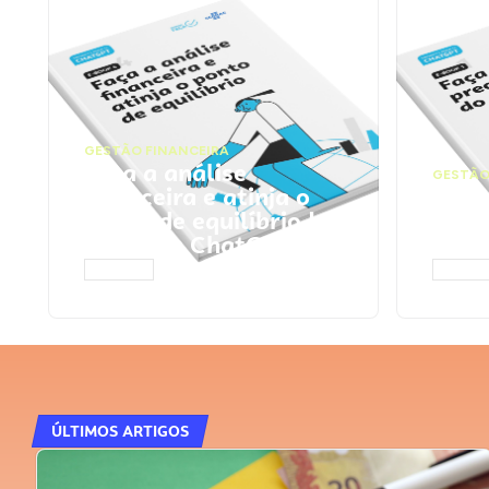
GESTÃO FINANCEIRA
Faça a análise
GESTÃO
financeira e atinja o
Faça
ponto de equilíbrio |
seu 
Prompts ChatGPT
Cha
ACESSAR
ACESS
ÚLTIMOS ARTIGOS