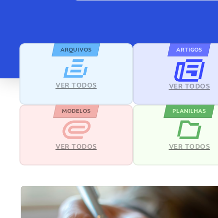
ARQUIVOS
ARTIGOS
VER TODOS
VER TODOS
MODELOS
PLANILHAS
VER TODOS
VER TODOS