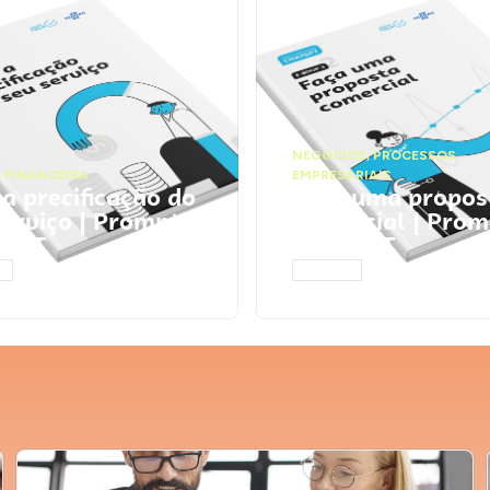
NEGÓCIOS
,
PROCESSOS
 FINANCEIRA
EMPRESARIAIS
 a precificação do
Faça uma propos
serviço | Prompts
comercial | Prom
tGPT
ChatGPT
AR
ACESSAR