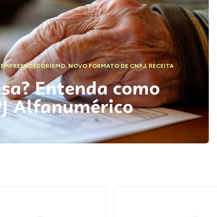
,
EMPREENDEDORISMO
,
NOVO FORMATO DE CNPJ
,
RECEITA
esa? Entenda como
PJ Alfanumérico