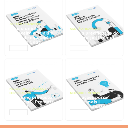
GESTÃO FINANCEIRA
Faça a análise
GESTÃO FINANCEIRA
financeira e atinja o
Faça a precificação do
ponto de equilíbrio |
seu serviço | Prompts
Prompts ChatGPT
ChatGPT
ACESSAR
ACESSAR
NEGÓCIOS
,
PROCESSOS
EMPRESARIAIS
NEGÓCIOS
,
VENDAS
Faça uma proposta
Faça ações para
comercial | Prompts
vender mais |
ChatGPT
Prompts ChatGPT
ACESSAR
ACESSAR