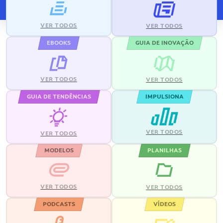
VER TODOS
VER TODOS
EBOOKS
GUIA DE INOVAÇÃO
VER TODOS
VER TODOS
GUIA DE TENDÊNCIAS
IMPULSIONA
VER TODOS
VER TODOS
MODELOS
PLANILHAS
VER TODOS
VER TODOS
PODCASTS
VÍDEOS