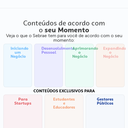
Conteúdos de acordo com
o
seu Momento
Veja o que o Sebrae tem para você de acordo com o seu
momento:
Iniciando
Desenvolvimento
Aprimorando
Expandindo
um
Pessoal
o
o
Negócio
Negócio
Negócio
CONTEÚDOS EXCLUSIVOS PARA
Para
Estudantes
Gestores
Startups
e
Públicos
Educadores