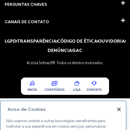
PERGUNTAS CHAVES​
CANAIS DE CONTATO
LGPD
TRANSPARÊNCIA
CÓDIGO DE ÉTICA
OUVIDORIA
DENÚNCIA
SAC
© 2024 Sebrae/PR. Todos os direitos reservados.
INICIO
CONTEÚDOS
LOJA
CONTATO
Aviso de Cookies
Nós usamos cookies e outras tecnologias semelhantes para
melhorar a sua experiência em nossos serviços, personalizar