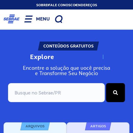
SOBRE
FALE CONOSCO
ENDEREÇOS
MENU
CONTEÚDOS GRATUITOS
Explore
N
o
s
s
o
s
A
Encontre a solução que você precisa
e Transforme Seu Negócio
ARQUIVOS
ARTIGOS