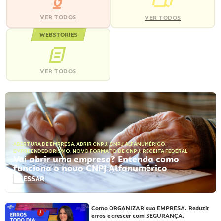
VER TODOS
VER TODOS
WEBSTORIES
VER TODOS
ABERTURA DE EMPRESA
,
ABRIR CNPJ
,
CNPJ ALFANUMÉRICO
,
EMPREENDEDORISMO
,
NOVO FORMATO DE CNPJ
,
RECEITA FEDERAL
Vai abrir uma empresa? Entenda como
funciona o novo CNPJ Alfanumérico
ACESSAR
Como ORGANIZAR sua EMPRESA. Reduzir
erros e crescer com SEGURANÇA.