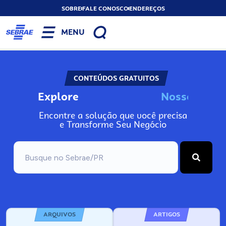
SOBRE
FALE CONOSCO
ENDEREÇOS
MENU
CONTEÚDOS GRATUITOS
Explore
N
o
s
s
o
s
I
n
f
Encontre a solução que você precisa
e Transforme Seu Negócio
ARQUIVOS
ARTIGOS