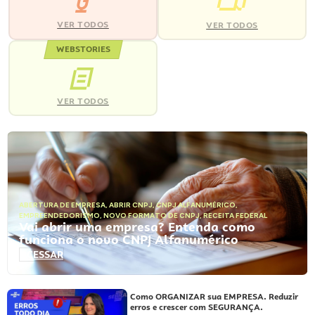
VER TODOS
VER TODOS
WEBSTORIES
VER TODOS
ABERTURA DE EMPRESA
,
ABRIR CNPJ
,
CNPJ ALFANUMÉRICO
,
EMPREENDEDORISMO
,
NOVO FORMATO DE CNPJ
,
RECEITA FEDERAL
Vai abrir uma empresa? Entenda como
funciona o novo CNPJ Alfanumérico
ACESSAR
Como ORGANIZAR sua EMPRESA. Reduzir
erros e crescer com SEGURANÇA.