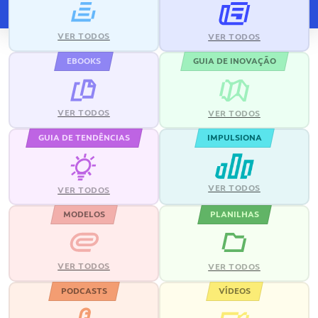
VER TODOS
VER TODOS
EBOOKS
GUIA DE INOVAÇÃO
VER TODOS
VER TODOS
GUIA DE TENDÊNCIAS
IMPULSIONA
VER TODOS
VER TODOS
MODELOS
PLANILHAS
VER TODOS
VER TODOS
PODCASTS
VÍDEOS