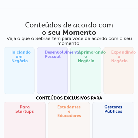
Conteúdos de acordo com
o
seu Momento
Veja o que o Sebrae tem para você de acordo com o seu
momento:
Iniciando
Desenvolvimento
Aprimorando
Expandindo
um
Pessoal
o
o
Negócio
Negócio
Negócio
CONTEÚDOS EXCLUSIVOS PARA
Para
Estudantes
Gestores
Startups
e
Públicos
Educadores