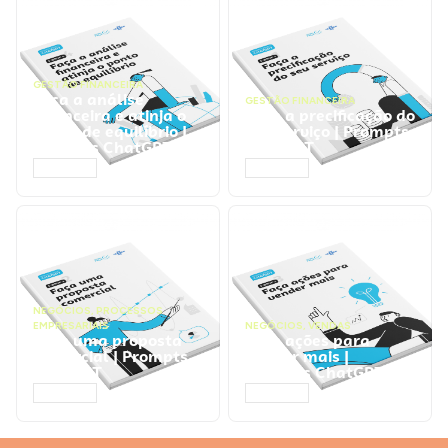
GESTÃO FINANCEIRA
Faça a análise
GESTÃO FINANCEIRA
financeira e atinja o
Faça a precificação do
ponto de equilíbrio |
seu serviço | Prompts
Prompts ChatGPT
ChatGPT
ACESSAR
ACESSAR
NEGÓCIOS
,
PROCESSOS
EMPRESARIAIS
NEGÓCIOS
,
VENDAS
Faça uma proposta
Faça ações para
comercial | Prompts
vender mais |
ChatGPT
Prompts ChatGPT
ACESSAR
ACESSAR