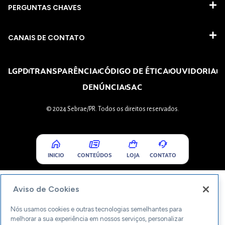
PERGUNTAS CHAVES​
CANAIS DE CONTATO
LGPD
TRANSPARÊNCIA
CÓDIGO DE ÉTICA
OUVIDORIA
DENÚNCIA
SAC
© 2024 Sebrae/PR. Todos os direitos reservados.
INICIO
CONTEÚDOS
LOJA
CONTATO
Aviso de Cookies
Nós usamos cookies e outras tecnologias semelhantes para
melhorar a sua experiência em nossos serviços, personalizar