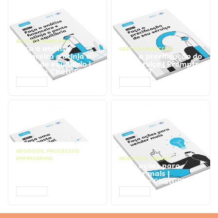
GESTÃO FINANCEIRA
Faça a análise
GESTÃO FINANCEIRA
financeira e atinja o
Faça a precificação do
ponto de equilíbrio |
seu serviço | Prompts
Prompts ChatGPT
ChatGPT
ACESSAR
ACESSAR
NEGÓCIOS
,
PROCESSOS
EMPRESARIAIS
NEGÓCIOS
,
VENDAS
Faça uma proposta
Faça ações para
comercial | Prompts
vender mais |
ChatGPT
Prompts ChatGPT
ACESSAR
ACESSAR