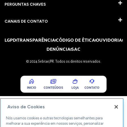
PERGUNTAS CHAVES​
CANAIS DE CONTATO
LGPD
TRANSPARÊNCIA
CÓDIGO DE ÉTICA
OUVIDORIA
DENÚNCIA
SAC
© 2024 Sebrae/PR. Todos os direitos reservados.
INICIO
CONTEÚDOS
LOJA
CONTATO
Aviso de Cookies
Nós usamos cookies e outras tecnologias semelhantes para
melhorar a sua experiência em nossos serviços, personalizar