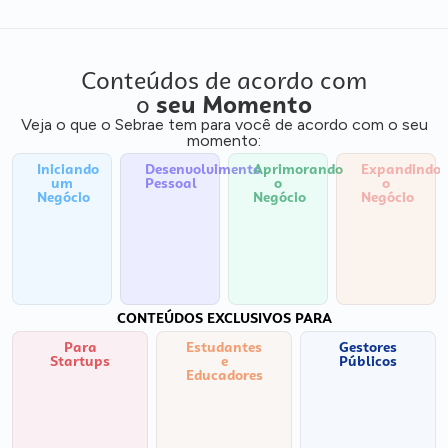
Conteúdos de acordo com
o
seu Momento
Veja o que o Sebrae tem para você de acordo com o seu
momento:
Iniciando
Desenvolvimento
Aprimorando
Expandindo
um
Pessoal
o
o
Negócio
Negócio
Negócio
CONTEÚDOS EXCLUSIVOS PARA
Para
Estudantes
Gestores
Startups
e
Públicos
Educadores