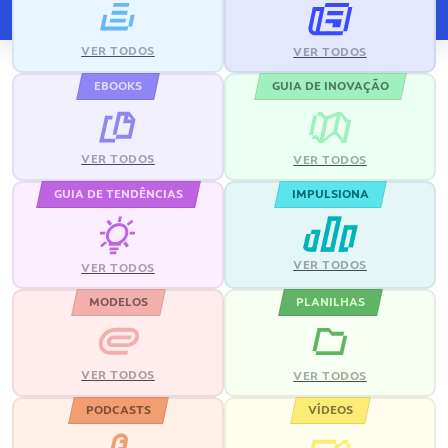
VER TODOS
VER TODOS
EBOOKS
GUIA DE INOVAÇÃO
VER TODOS
VER TODOS
GUIA DE TENDÊNCIAS
IMPULSIONA
VER TODOS
VER TODOS
MODELOS
PLANILHAS
VER TODOS
VER TODOS
PODCASTS
VÍDEOS