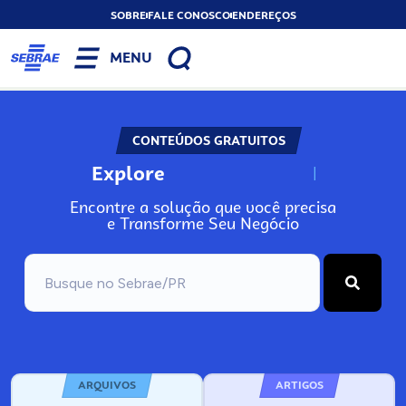
SOBRE
FALE CONOSCO
ENDEREÇOS
MENU
CONTEÚDOS GRATUITOS
Explore
N
o
s
s
o
s
A
Encontre a solução que você precisa
e Transforme Seu Negócio
ARQUIVOS
ARTIGOS