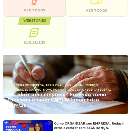
VER TODOS
VER TODOS
WEBSTORIES
VER TODOS
ABERTURA DE EMPRESA
,
ABRIR CNPJ
,
CNPJ ALFANUMÉRICO
,
EMPREENDEDORISMO
,
NOVO FORMATO DE CNPJ
,
RECEITA FEDERAL
Vai abrir uma empresa? Entenda como
funciona o novo CNPJ Alfanumérico
ACESSAR
Como ORGANIZAR sua EMPRESA. Reduzir
erros e crescer com SEGURANÇA.