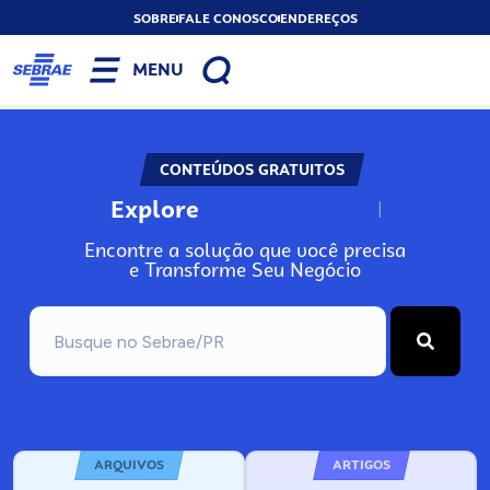
SOBRE
FALE CONOSCO
ENDEREÇOS
MENU
CONTEÚDOS GRATUITOS
Explore
N
o
s
s
o
s
A
Encontre a solução que você precisa
e Transforme Seu Negócio
ARQUIVOS
ARTIGOS