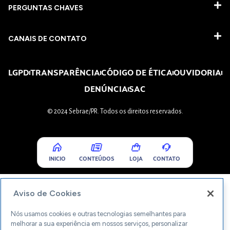
PERGUNTAS CHAVES​
CANAIS DE CONTATO
LGPD
TRANSPARÊNCIA
CÓDIGO DE ÉTICA
OUVIDORIA
DENÚNCIA
SAC
© 2024 Sebrae/PR. Todos os direitos reservados.
INICIO
CONTEÚDOS
LOJA
CONTATO
Aviso de Cookies
Nós usamos cookies e outras tecnologias semelhantes para
melhorar a sua experiência em nossos serviços, personalizar