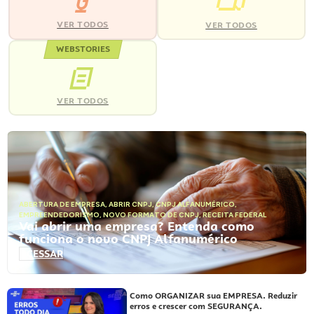
VER TODOS
VER TODOS
WEBSTORIES
VER TODOS
ABERTURA DE EMPRESA
,
ABRIR CNPJ
,
CNPJ ALFANUMÉRICO
,
EMPREENDEDORISMO
,
NOVO FORMATO DE CNPJ
,
RECEITA FEDERAL
Vai abrir uma empresa? Entenda como
funciona o novo CNPJ Alfanumérico
ACESSAR
Como ORGANIZAR sua EMPRESA. Reduzir
erros e crescer com SEGURANÇA.