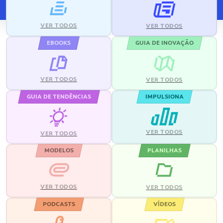
VER TODOS
VER TODOS
EBOOKS
GUIA DE INOVAÇÃO
VER TODOS
VER TODOS
GUIA DE TENDÊNCIAS
IMPULSIONA
VER TODOS
VER TODOS
MODELOS
PLANILHAS
VER TODOS
VER TODOS
PODCASTS
VÍDEOS