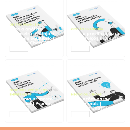
GESTÃO FINANCEIRA
Faça a análise
GESTÃO FINANCEIRA
financeira e atinja o
Faça a precificação do
ponto de equilíbrio |
seu serviço | Prompts
Prompts ChatGPT
ChatGPT
ACESSAR
ACESSAR
NEGÓCIOS
,
PROCESSOS
EMPRESARIAIS
NEGÓCIOS
,
VENDAS
Faça uma proposta
Faça ações para
comercial | Prompts
vender mais |
ChatGPT
Prompts ChatGPT
ACESSAR
ACESSAR