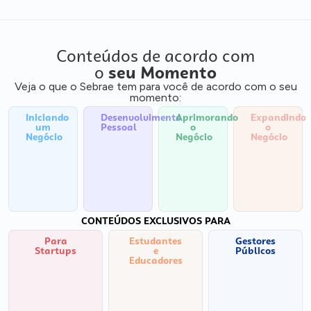
Conteúdos de acordo com
o
seu Momento
Veja o que o Sebrae tem para você de acordo com o seu
momento:
Iniciando
Desenvolvimento
Aprimorando
Expandindo
um
Pessoal
o
o
Negócio
Negócio
Negócio
CONTEÚDOS EXCLUSIVOS PARA
Para
Estudantes
Gestores
Startups
e
Públicos
Educadores