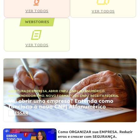
VER TODOS
VER TODOS
WEBSTORIES
VER TODOS
ABERTURA DE EMPRESA
,
ABRIR CNPJ
,
CNPJ ALFANUMÉRICO
,
EMPREENDEDORISMO
,
NOVO FORMATO DE CNPJ
,
RECEITA FEDERAL
Vai abrir uma empresa? Entenda como
funciona o novo CNPJ Alfanumérico
ACESSAR
Como ORGANIZAR sua EMPRESA. Reduzir
erros e crescer com SEGURANÇA.