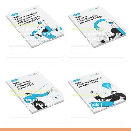
GESTÃO FINANCEIRA
Faça a análise
GESTÃO FINANCEIRA
financeira e atinja o
Faça a precificação do
ponto de equilíbrio |
seu serviço | Prompts
Prompts ChatGPT
ChatGPT
ACESSAR
ACESSAR
NEGÓCIOS
,
PROCESSOS
EMPRESARIAIS
NEGÓCIOS
,
VENDAS
Faça uma proposta
Faça ações para
comercial | Prompts
vender mais |
ChatGPT
Prompts ChatGPT
ACESSAR
ACESSAR