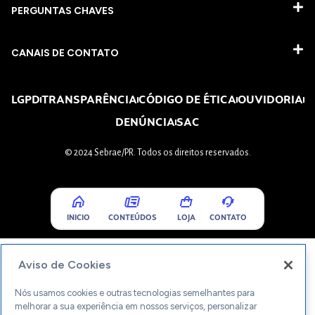
PERGUNTAS CHAVES​
CANAIS DE CONTATO
LGPD
TRANSPARÊNCIA
CÓDIGO DE ÉTICA
OUVIDORIA
DENÚNCIA
SAC
© 2024 Sebrae/PR. Todos os direitos reservados.
INICIO
CONTEÚDOS
LOJA
CONTATO
Aviso de Cookies
Nós usamos cookies e outras tecnologias semelhantes para
melhorar a sua experiência em nossos serviços, personalizar