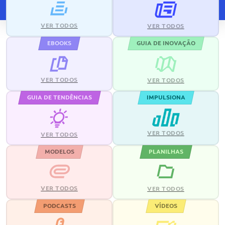
VER TODOS
VER TODOS
EBOOKS
GUIA DE INOVAÇÃO
VER TODOS
VER TODOS
GUIA DE TENDÊNCIAS
IMPULSIONA
VER TODOS
VER TODOS
MODELOS
PLANILHAS
VER TODOS
VER TODOS
PODCASTS
VÍDEOS