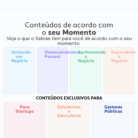
Conteúdos de acordo com
o
seu Momento
Veja o que o Sebrae tem para você de acordo com o seu
momento:
Iniciando
Desenvolvimento
Aprimorando
Expandindo
um
Pessoal
o
o
Negócio
Negócio
Negócio
CONTEÚDOS EXCLUSIVOS PARA
Para
Estudantes
Gestores
Startups
e
Públicos
Educadores