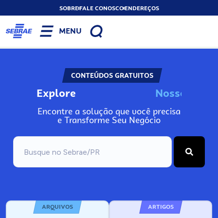
SOBRE
FALE CONOSCO
ENDEREÇOS
MENU
CONTEÚDOS GRATUITOS
Explore
s
s
o
s
I
n
N
o
N
Encontre a solução que você precisa
e Transforme Seu Negócio
ARQUIVOS
ARTIGOS