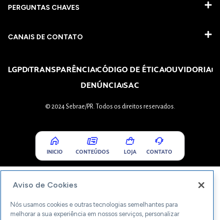
PERGUNTAS CHAVES​
CANAIS DE CONTATO
LGPD
TRANSPARÊNCIA
CÓDIGO DE ÉTICA
OUVIDORIA
DENÚNCIA
SAC
© 2024 Sebrae/PR. Todos os direitos reservados.
INICIO
CONTEÚDOS
LOJA
CONTATO
Aviso de Cookies
Nós usamos cookies e outras tecnologias semelhantes para
melhorar a sua experiência em nossos serviços, personalizar