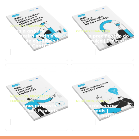
GESTÃO FINANCEIRA
Faça a análise
GESTÃO FINANCEIRA
financeira e atinja o
Faça a precificação do
ponto de equilíbrio |
seu serviço | Prompts
Prompts ChatGPT
ChatGPT
ACESSAR
ACESSAR
NEGÓCIOS
,
PROCESSOS
EMPRESARIAIS
NEGÓCIOS
,
VENDAS
Faça uma proposta
Faça ações para
comercial | Prompts
vender mais |
ChatGPT
Prompts ChatGPT
ACESSAR
ACESSAR