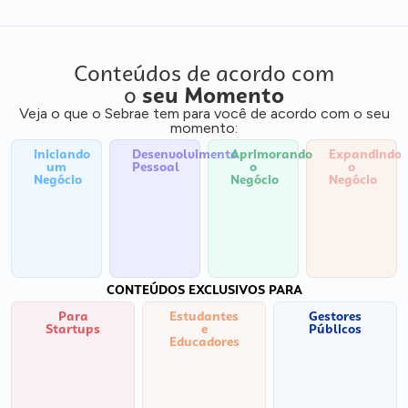
Conteúdos de acordo com
o
seu Momento
Veja o que o Sebrae tem para você de acordo com o seu
momento:
Iniciando
Desenvolvimento
Aprimorando
Expandindo
um
Pessoal
o
o
Negócio
Negócio
Negócio
CONTEÚDOS EXCLUSIVOS PARA
Para
Estudantes
Gestores
Startups
e
Públicos
Educadores