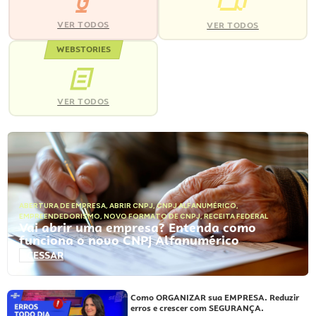
VER TODOS
VER TODOS
WEBSTORIES
VER TODOS
ABERTURA DE EMPRESA
,
ABRIR CNPJ
,
CNPJ ALFANUMÉRICO
,
EMPREENDEDORISMO
,
NOVO FORMATO DE CNPJ
,
RECEITA FEDERAL
Vai abrir uma empresa? Entenda como
funciona o novo CNPJ Alfanumérico
ACESSAR
Como ORGANIZAR sua EMPRESA. Reduzir
erros e crescer com SEGURANÇA.