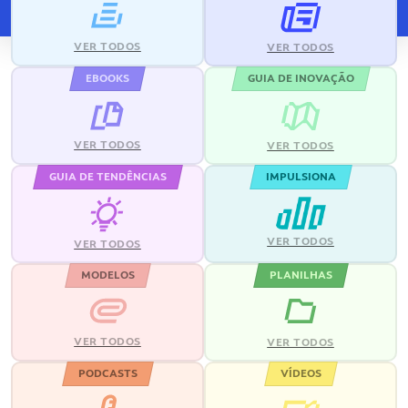
VER TODOS
VER TODOS
EBOOKS
GUIA DE INOVAÇÃO
VER TODOS
VER TODOS
GUIA DE TENDÊNCIAS
IMPULSIONA
VER TODOS
VER TODOS
MODELOS
PLANILHAS
VER TODOS
VER TODOS
PODCASTS
VÍDEOS