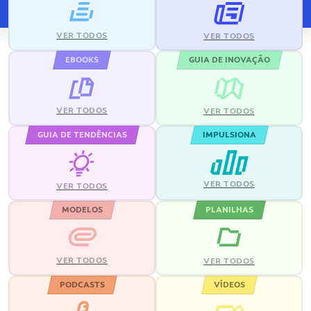
VER TODOS
VER TODOS
EBOOKS
GUIA DE INOVAÇÃO
VER TODOS
VER TODOS
GUIA DE TENDÊNCIAS
IMPULSIONA
VER TODOS
VER TODOS
MODELOS
PLANILHAS
VER TODOS
VER TODOS
PODCASTS
VÍDEOS