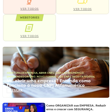
VER TODOS
VER TODOS
WEBSTORIES
VER TODOS
ABERTURA DE EMPRESA
,
ABRIR CNPJ
,
CNPJ ALFANUMÉRICO
,
EMPREENDEDORISMO
,
NOVO FORMATO DE CNPJ
,
RECEITA FEDERAL
Vai abrir uma empresa? Entenda como
funciona o novo CNPJ Alfanumérico
ACESSAR
Como ORGANIZAR sua EMPRESA. Reduzir
erros e crescer com SEGURANÇA.