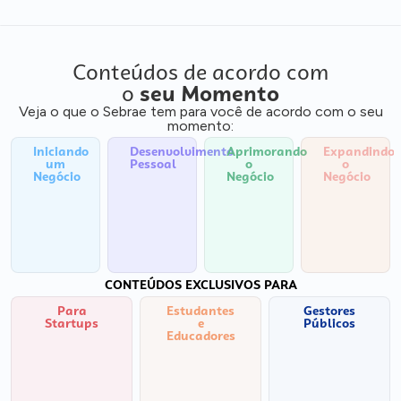
Conteúdos de acordo com
o
seu Momento
Veja o que o Sebrae tem para você de acordo com o seu
momento:
Iniciando
Desenvolvimento
Aprimorando
Expandindo
um
Pessoal
o
o
Negócio
Negócio
Negócio
CONTEÚDOS EXCLUSIVOS PARA
Para
Estudantes
Gestores
Startups
e
Públicos
Educadores