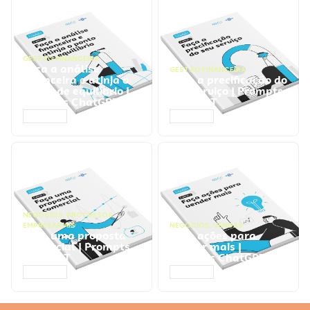
GESTÃO FINANCEIRA
Faça a análise
GESTÃO FINANCEIRA
financeira e atinja o
Faça a precificação do
ponto de equilíbrio |
seu serviço | Prompts
Prompts ChatGPT
ChatGPT
ACESSAR
ACESSAR
NEGÓCIOS
,
PROCESSOS
EMPRESARIAIS
NEGÓCIOS
,
VENDAS
Faça uma proposta
Faça ações para
comercial | Prompts
vender mais |
ChatGPT
Prompts ChatGPT
ACESSAR
ACESSAR