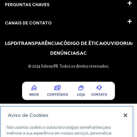
PERGUNTAS CHAVES​
CANAIS DE CONTATO
LGPD
TRANSPARÊNCIA
CÓDIGO DE ÉTICA
OUVIDORIA
DENÚNCIA
SAC
© 2024 Sebrae/PR. Todos os direitos reservados.
INICIO
CONTEÚDOS
LOJA
CONTATO
Aviso de Cookies
Nós usamos cookies e outras tecnologias semelhantes para
melhorar a sua experiência em nossos serviços, personalizar