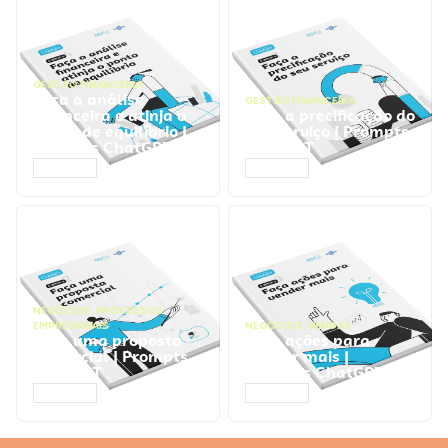
GESTÃO FINANCEIRA
Faça a análise
GESTÃO FINANCEIRA
financeira e atinja o
Faça a precificação do
ponto de equilíbrio |
seu serviço | Prompts
Prompts ChatGPT
ChatGPT
ACESSAR
ACESSAR
NEGÓCIOS
,
PROCESSOS
EMPRESARIAIS
NEGÓCIOS
,
VENDAS
Faça uma proposta
Faça ações para
comercial | Prompts
vender mais |
ChatGPT
Prompts ChatGPT
ACESSAR
ACESSAR