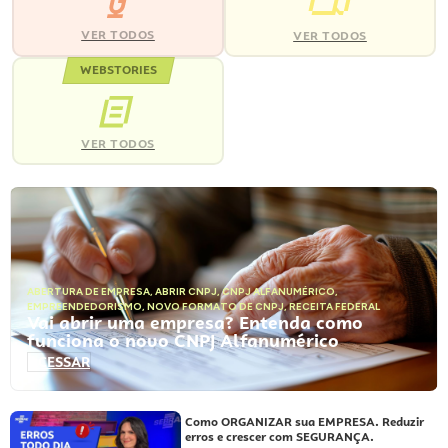
VER TODOS
VER TODOS
WEBSTORIES
VER TODOS
ABERTURA DE EMPRESA
,
ABRIR CNPJ
,
CNPJ ALFANUMÉRICO
,
EMPREENDEDORISMO
,
NOVO FORMATO DE CNPJ
,
RECEITA FEDERAL
Vai abrir uma empresa? Entenda como
funciona o novo CNPJ Alfanumérico
ACESSAR
Como ORGANIZAR sua EMPRESA. Reduzir
erros e crescer com SEGURANÇA.