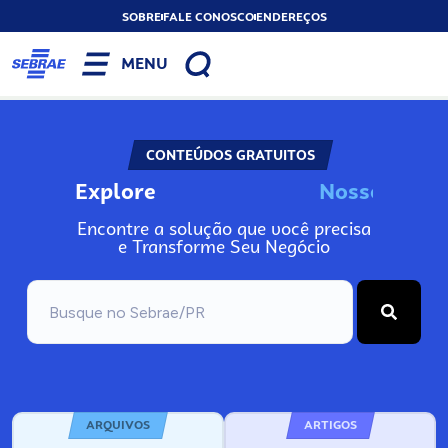
SOBRE
FALE CONOSCO
ENDEREÇOS
MENU
CONTEÚDOS GRATUITOS
Explore
N
o
s
s
o
s
I
n
f
o
Encontre a solução que você precisa
e Transforme Seu Negócio
ARQUIVOS
ARTIGOS