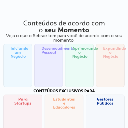
Conteúdos de acordo com
o
seu Momento
Veja o que o Sebrae tem para você de acordo com o seu
momento:
Iniciando
Desenvolvimento
Aprimorando
Expandindo
um
Pessoal
o
o
Negócio
Negócio
Negócio
CONTEÚDOS EXCLUSIVOS PARA
Para
Estudantes
Gestores
Startups
e
Públicos
Educadores