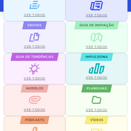
VER TODOS
VER TODOS
EBOOKS
GUIA DE INOVAÇÃO
VER TODOS
VER TODOS
GUIA DE TENDÊNCIAS
IMPULSIONA
VER TODOS
VER TODOS
MODELOS
PLANILHAS
VER TODOS
VER TODOS
PODCASTS
VÍDEOS