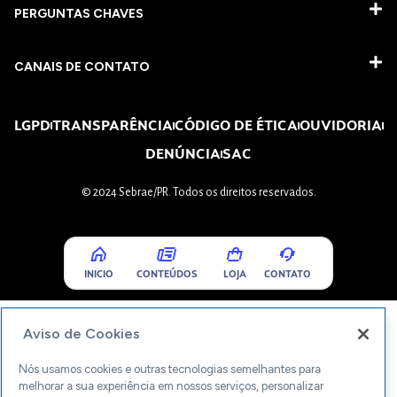
PERGUNTAS CHAVES​
CANAIS DE CONTATO
LGPD
TRANSPARÊNCIA
CÓDIGO DE ÉTICA
OUVIDORIA
DENÚNCIA
SAC
© 2024 Sebrae/PR. Todos os direitos reservados.
INICIO
CONTEÚDOS
LOJA
CONTATO
Aviso de Cookies
Nós usamos cookies e outras tecnologias semelhantes para
melhorar a sua experiência em nossos serviços, personalizar