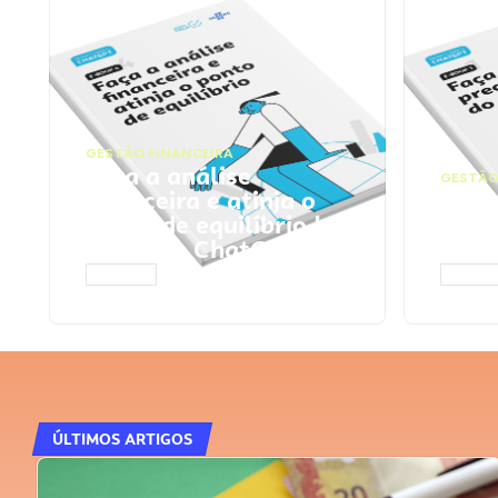
GESTÃO FINANCEIRA
Faça a análise
GESTÃO
financeira e atinja o
Faça
ponto de equilíbrio |
seu 
Prompts ChatGPT
Cha
ACESSAR
ACESS
ÚLTIMOS ARTIGOS