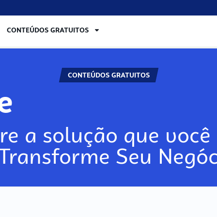
CONTEÚDOS GRATUITOS
CONTEÚDOS GRATUITOS
lore
re a solução que você 
 Transforme Seu Negóc