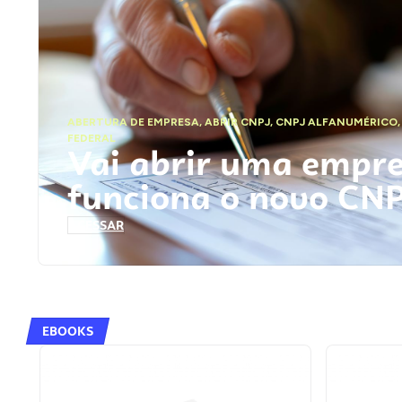
ABERTURA DE EMPRESA
,
ABRIR CNPJ
,
CNPJ ALFANUMÉRICO
FEDERAL
Vai abrir uma empr
funciona o novo CN
ACESSAR
EBOOKS