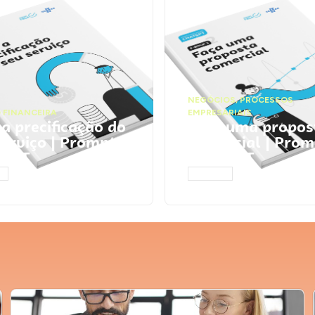
NEGÓCIOS
,
PROCESSOS
 FINANCEIRA
EMPRESARIAIS
 a precificação do
Faça uma propos
serviço | Prompts
comercial | Prom
tGPT
ChatGPT
AR
ACESSAR