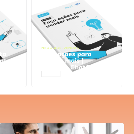
NEGÓCIOS
,
VENDAS
ta
Faça ações para
pts
vender mais |
Prompts ChatGPT
ACESSAR