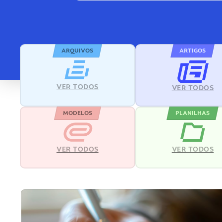
ARQUIVOS
ARTIGOS
VER TODOS
VER TODOS
MODELOS
PLANILHAS
VER TODOS
VER TODOS