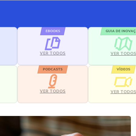
EBOOKS
GUIA DE INOVA
VER TODOS
VER TODO
PODCASTS
VÍDEOS
VER TODOS
VER TODO