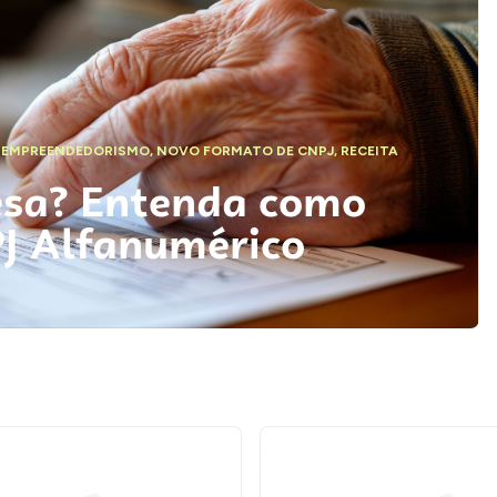
,
EMPREENDEDORISMO
,
NOVO FORMATO DE CNPJ
,
RECEITA
esa? Entenda como
PJ Alfanumérico