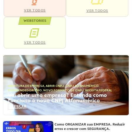
VER TODOS
VER TODOS
WEBSTORIES
VER TODOS
ABERTURA DE EMPRESA
,
ABRIR CNPJ
,
CNPJ ALFANUMÉRICO
,
EMPREENDEDORISMO
,
NOVO FORMATO DE CNPJ
,
RECEITA FEDERAL
Vai abrir uma empresa? Entenda como
funciona o novo CNPJ Alfanumérico
ACESSAR
Como ORGANIZAR sua EMPRESA. Reduzir
erros e crescer com SEGURANÇA.