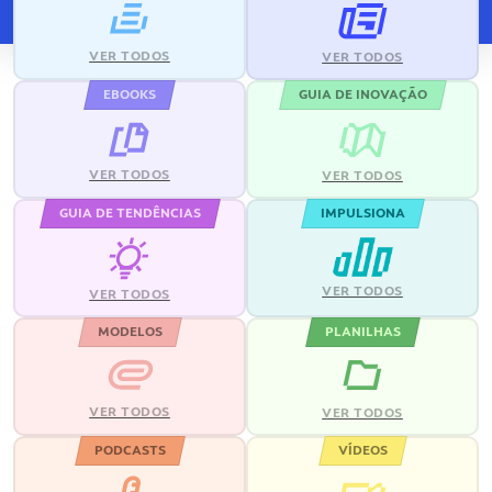
VER TODOS
VER TODOS
EBOOKS
GUIA DE INOVAÇÃO
VER TODOS
VER TODOS
GUIA DE TENDÊNCIAS
IMPULSIONA
VER TODOS
VER TODOS
MODELOS
PLANILHAS
VER TODOS
VER TODOS
PODCASTS
VÍDEOS