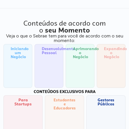
Conteúdos de acordo com
o
seu Momento
Veja o que o Sebrae tem para você de acordo com o seu
momento:
Iniciando
Desenvolvimento
Aprimorando
Expandindo
um
Pessoal
o
o
Negócio
Negócio
Negócio
CONTEÚDOS EXCLUSIVOS PARA
Para
Estudantes
Gestores
Startups
e
Públicos
Educadores