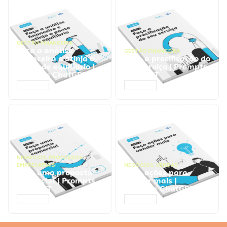
GESTÃO FINANCEIRA
Faça a análise
GESTÃO FINANCEIRA
financeira e atinja o
Faça a precificação do
ponto de equilíbrio |
seu serviço | Prompts
Prompts ChatGPT
ChatGPT
ACESSAR
ACESSAR
NEGÓCIOS
,
PROCESSOS
EMPRESARIAIS
NEGÓCIOS
,
VENDAS
Faça uma proposta
Faça ações para
comercial | Prompts
vender mais |
ChatGPT
Prompts ChatGPT
ACESSAR
ACESSAR