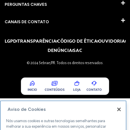
PERGUNTAS CHAVES​
CANAIS DE CONTATO
LGPD
TRANSPARÊNCIA
CÓDIGO DE ÉTICA
OUVIDORIA
DENÚNCIA
SAC
© 2024 Sebrae/PR. Todos os direitos reservados.
INICIO
CONTEÚDOS
LOJA
CONTATO
Aviso de Cookies
Nós usamos cookies e outras tecnologias semelhantes para
melhorar a sua experiência em nossos serviços, personalizar