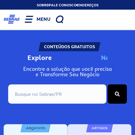
SOBRE
FALE CONOSCO
ENDEREÇOS
MENU
CONTEÚDOS GRATUITOS
Explore
N
o
s
s
o
s
A
Encontre a solução que você precisa
e Transforme Seu Negócio
ARQUIVOS
ARTIGOS