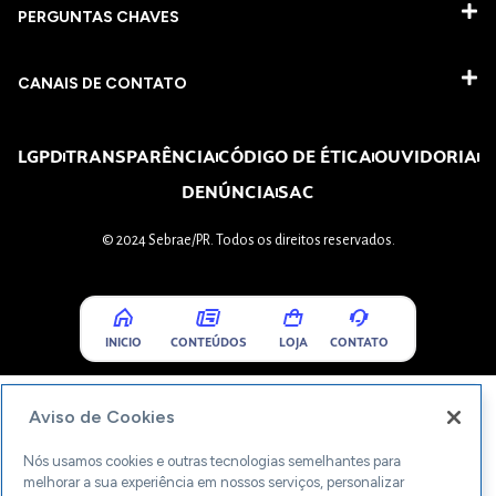
PERGUNTAS CHAVES​
CANAIS DE CONTATO
LGPD
TRANSPARÊNCIA
CÓDIGO DE ÉTICA
OUVIDORIA
DENÚNCIA
SAC
© 2024 Sebrae/PR. Todos os direitos reservados.
INICIO
CONTEÚDOS
LOJA
CONTATO
Aviso de Cookies
Nós usamos cookies e outras tecnologias semelhantes para
melhorar a sua experiência em nossos serviços, personalizar