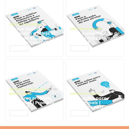
GESTÃO FINANCEIRA
Faça a análise
GESTÃO FINANCEIRA
financeira e atinja o
Faça a precificação do
ponto de equilíbrio |
seu serviço | Prompts
Prompts ChatGPT
ChatGPT
ACESSAR
ACESSAR
NEGÓCIOS
,
PROCESSOS
EMPRESARIAIS
NEGÓCIOS
,
VENDAS
Faça uma proposta
Faça ações para
comercial | Prompts
vender mais |
ChatGPT
Prompts ChatGPT
ACESSAR
ACESSAR