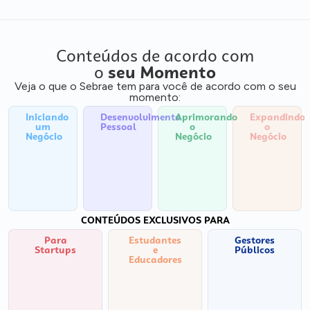
Conteúdos de acordo com
o
seu Momento
Veja o que o Sebrae tem para você de acordo com o seu
momento:
Iniciando
Desenvolvimento
Aprimorando
Expandindo
um
Pessoal
o
o
Negócio
Negócio
Negócio
CONTEÚDOS EXCLUSIVOS PARA
Para
Estudantes
Gestores
Startups
e
Públicos
Educadores