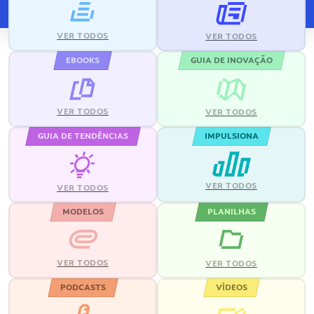
VER TODOS
VER TODOS
EBOOKS
GUIA DE INOVAÇÃO
VER TODOS
VER TODOS
GUIA DE TENDÊNCIAS
IMPULSIONA
VER TODOS
VER TODOS
MODELOS
PLANILHAS
VER TODOS
VER TODOS
PODCASTS
VÍDEOS