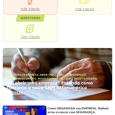
VER TODOS
VER TODOS
WEBSTORIES
VER TODOS
ABERTURA DE EMPRESA
,
ABRIR CNPJ
,
CNPJ ALFANUMÉRICO
,
EMPREENDEDORISMO
,
NOVO FORMATO DE CNPJ
,
RECEITA FEDERAL
Vai abrir uma empresa? Entenda como
funciona o novo CNPJ Alfanumérico
ACESSAR
Como ORGANIZAR sua EMPRESA. Reduzir
erros e crescer com SEGURANÇA.