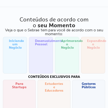
Conteúdos de acordo com
o
seu Momento
Veja o que o Sebrae tem para você de acordo com o seu
momento:
Iniciando
Desenvolvimento
Aprimorando
Expandindo
um
Pessoal
o
o
Negócio
Negócio
Negócio
CONTEÚDOS EXCLUSIVOS PARA
Para
Estudantes
Gestores
Startups
e
Públicos
Educadores