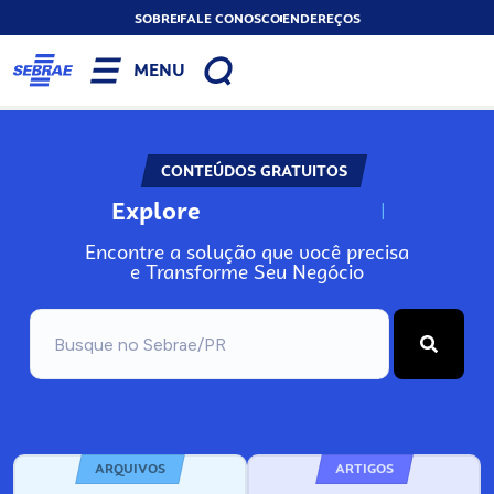
SOBRE
FALE CONOSCO
ENDEREÇOS
MENU
CONTEÚDOS GRATUITOS
Explore
N
o
s
s
o
s
A
Encontre a solução que você precisa
e Transforme Seu Negócio
ARQUIVOS
ARTIGOS