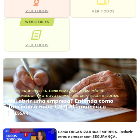
VER TODOS
VER TODOS
WEBSTORIES
VER TODOS
ABERTURA DE EMPRESA
,
ABRIR CNPJ
,
CNPJ ALFANUMÉRICO
,
EMPREENDEDORISMO
,
NOVO FORMATO DE CNPJ
,
RECEITA FEDERAL
Vai abrir uma empresa? Entenda como
funciona o novo CNPJ Alfanumérico
ACESSAR
Como ORGANIZAR sua EMPRESA. Reduzir
erros e crescer com SEGURANÇA.