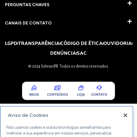
PERGUNTAS CHAVES​
CANAIS DE CONTATO
LGPD
TRANSPARÊNCIA
CÓDIGO DE ÉTICA
OUVIDORIA
DENÚNCIA
SAC
© 2024 Sebrae/PR. Todos os direitos reservados.
INICIO
CONTEÚDOS
LOJA
CONTATO
Aviso de Cookies
Nós usamos cookies e outras tecnologias semelhantes para
melhorar a sua experiência em nossos serviços, personalizar