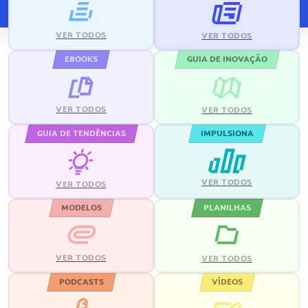
VER TODOS
VER TODOS
EBOOKS
GUIA DE INOVAÇÃO
VER TODOS
VER TODOS
GUIA DE TENDÊNCIAS
IMPULSIONA
VER TODOS
VER TODOS
MODELOS
PLANILHAS
VER TODOS
VER TODOS
PODCASTS
VÍDEOS