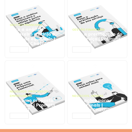
GESTÃO FINANCEIRA
Faça a análise
GESTÃO FINANCEIRA
financeira e atinja o
Faça a precificação do
ponto de equilíbrio |
seu serviço | Prompts
Prompts ChatGPT
ChatGPT
ACESSAR
ACESSAR
NEGÓCIOS
,
PROCESSOS
EMPRESARIAIS
NEGÓCIOS
,
VENDAS
Faça uma proposta
Faça ações para
comercial | Prompts
vender mais |
ChatGPT
Prompts ChatGPT
ACESSAR
ACESSAR