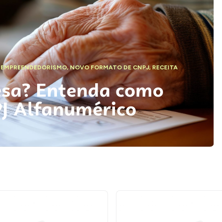
,
EMPREENDEDORISMO
,
NOVO FORMATO DE CNPJ
,
RECEITA
esa? Entenda como
PJ Alfanumérico