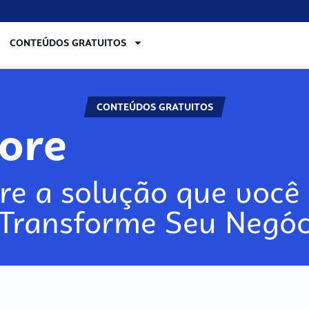
CONTEÚDOS GRATUITOS
CONTEÚDOS GRATUITOS
lore
re a solução que você 
 Transforme Seu Negóc