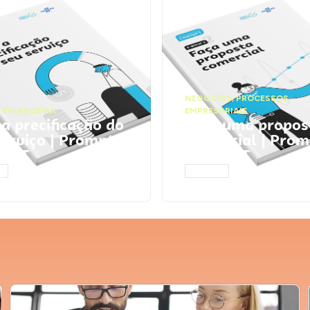
NEGÓCIOS
,
PROCESSOS
 FINANCEIRA
EMPRESARIAIS
 a precificação do
Faça uma propos
serviço | Prompts
comercial | Prom
tGPT
ChatGPT
AR
ACESSAR