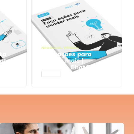
NEGÓCIOS
,
VENDAS
ta
Faça ações para
pts
vender mais |
Prompts ChatGPT
ACESSAR