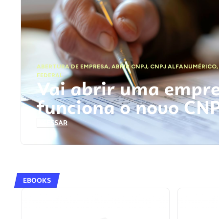
ABERTURA DE EMPRESA
,
ABRIR CNPJ
,
CNPJ ALFANUMÉRICO
FEDERAL
Vai abrir uma empr
funciona o novo CN
ACESSAR
EBOOKS