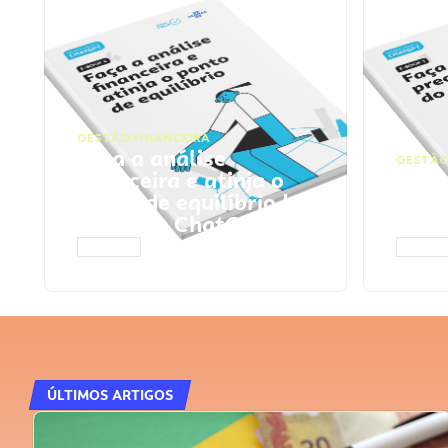
GESTÃO FINANCEIRA
Faça a análise
GESTÃO
financeira e atinja o
Faça
ponto de equilíbrio |
seu 
Prompts ChatGPT
Cha
ACESSAR
ACESS
ÚLTIMOS ARTIGOS