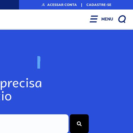
ACESSAR CONTA
|
CADASTRE-SE
MENU
N
o
s
s
o
s
A
r
precisa
io