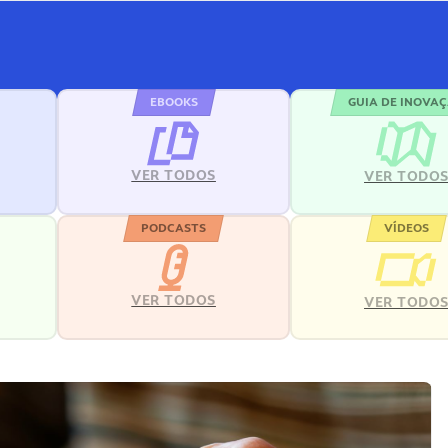
EBOOKS
GUIA DE INOVA
VER TODOS
VER TODO
PODCASTS
VÍDEOS
VER TODOS
VER TODO