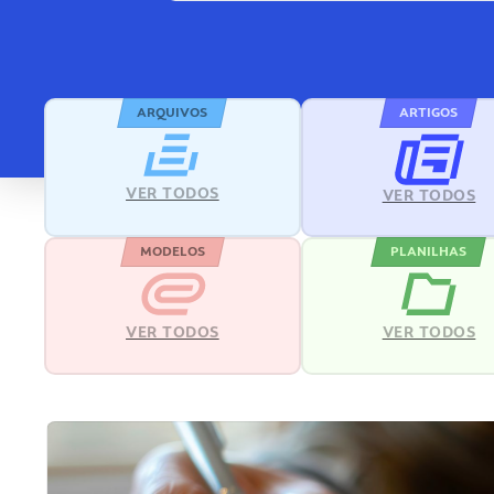
ARQUIVOS
ARTIGOS
VER TODOS
VER TODOS
MODELOS
PLANILHAS
VER TODOS
VER TODOS