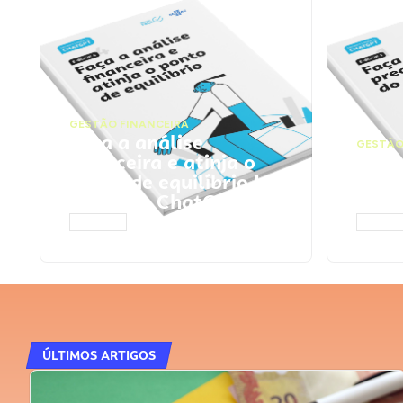
GESTÃO FINANCEIRA
Faça a análise
GESTÃO
financeira e atinja o
Faça
ponto de equilíbrio |
seu 
Prompts ChatGPT
Cha
ACESSAR
ACESS
ÚLTIMOS ARTIGOS