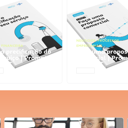
NEGÓCIOS
,
PROCESSOS
 FINANCEIRA
EMPRESARIAIS
 a precificação do
Faça uma propos
serviço | Prompts
comercial | Prom
tGPT
ChatGPT
AR
ACESSAR