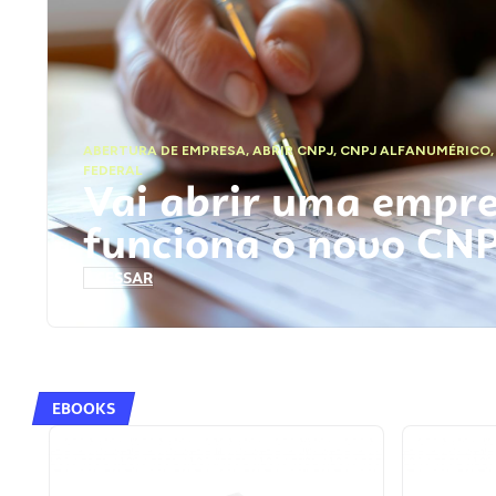
ABERTURA DE EMPRESA
,
ABRIR CNPJ
,
CNPJ ALFANUMÉRICO
FEDERAL
Vai abrir uma empr
funciona o novo CN
ACESSAR
EBOOKS