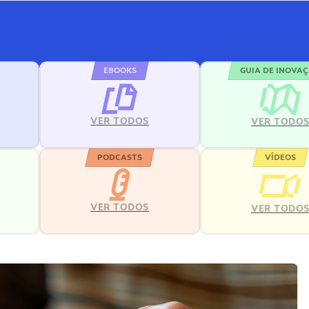
EBOOKS
GUIA DE INOVA
VER TODOS
VER TODO
PODCASTS
VÍDEOS
VER TODOS
VER TODO