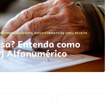
,
EMPREENDEDORISMO
,
NOVO FORMATO DE CNPJ
,
RECEITA
esa? Entenda como
PJ Alfanumérico