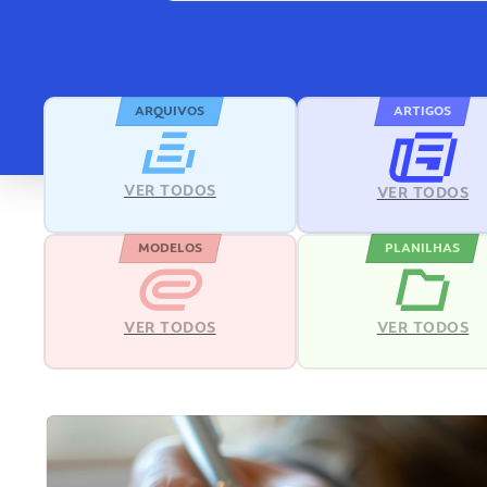
ARQUIVOS
ARTIGOS
VER TODOS
VER TODOS
MODELOS
PLANILHAS
VER TODOS
VER TODOS