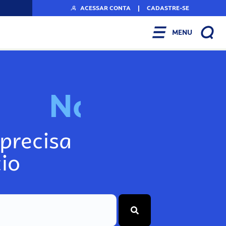
ACESSAR CONTA
|
CADASTRE-SE
MENU
N
o
s
s
o
s
A
r
precisa
io