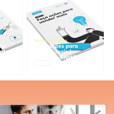
NEGÓCIOS
,
VENDAS
ta
Faça ações para
pts
vender mais |
Prompts ChatGPT
ACESSAR