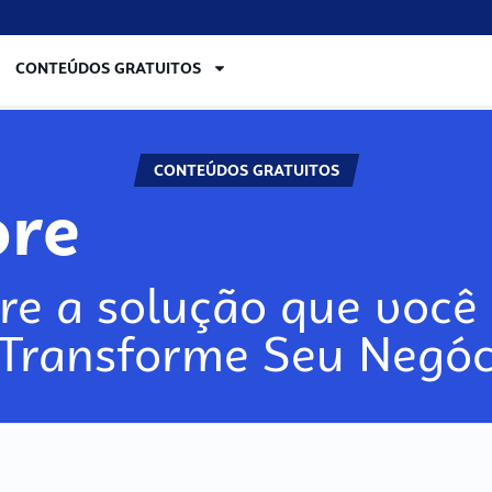
CONTEÚDOS GRATUITOS
CONTEÚDOS GRATUITOS
lore
re a solução que você 
 Transforme Seu Negóc