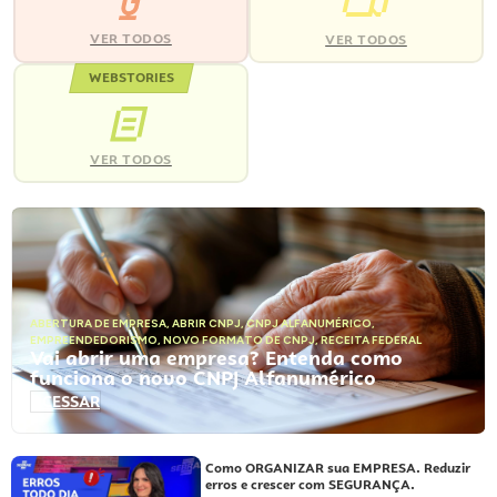
VER TODOS
VER TODOS
WEBSTORIES
VER TODOS
ABERTURA DE EMPRESA
,
ABRIR CNPJ
,
CNPJ ALFANUMÉRICO
,
EMPREENDEDORISMO
,
NOVO FORMATO DE CNPJ
,
RECEITA FEDERAL
Vai abrir uma empresa? Entenda como
funciona o novo CNPJ Alfanumérico
ACESSAR
Como ORGANIZAR sua EMPRESA. Reduzir
erros e crescer com SEGURANÇA.