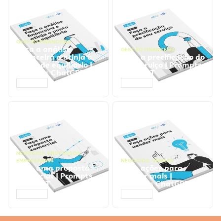
GESTÃO FINANCEIRA
Faça a análise
GESTÃO FINANCEIRA
financeira e atinja o
Faça a precificação do
ponto de equilíbrio |
seu serviço | Prompts
Prompts ChatGPT
ChatGPT
ACESSAR
ACESSAR
NEGÓCIOS
,
PROCESSOS
EMPRESARIAIS
NEGÓCIOS
,
VENDAS
Faça uma proposta
Faça ações para
comercial | Prompts
vender mais |
ChatGPT
Prompts ChatGPT
ACESSAR
ACESSAR