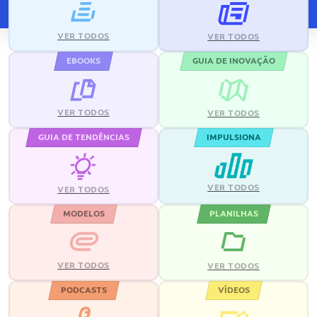
VER TODOS
VER TODOS
EBOOKS
GUIA DE INOVAÇÃO
VER TODOS
VER TODOS
GUIA DE TENDÊNCIAS
IMPULSIONA
VER TODOS
VER TODOS
MODELOS
PLANILHAS
VER TODOS
VER TODOS
PODCASTS
VÍDEOS