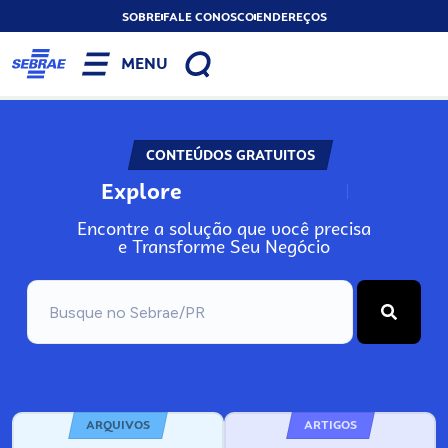
SOBRE
FALE CONOSCO
ENDEREÇOS
MENU
CONTEÚDOS GRATUITOS
Explore
N
o
s
s
o
s
A
Encontre a solução que você precisa
e Transforme Seu Negócio
ARQUIVOS
ARTIGOS