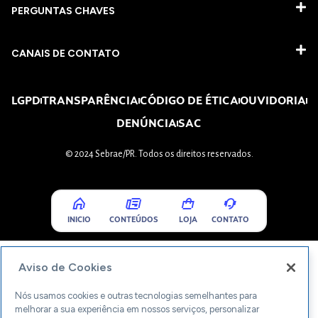
PERGUNTAS CHAVES​
CANAIS DE CONTATO
LGPD
TRANSPARÊNCIA
CÓDIGO DE ÉTICA
OUVIDORIA
DENÚNCIA
SAC
© 2024 Sebrae/PR. Todos os direitos reservados.
INICIO
CONTEÚDOS
LOJA
CONTATO
Aviso de Cookies
Nós usamos cookies e outras tecnologias semelhantes para
melhorar a sua experiência em nossos serviços, personalizar