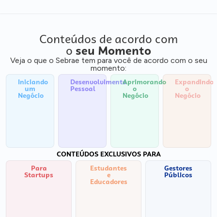
Conteúdos de acordo com
o
seu Momento
Veja o que o Sebrae tem para você de acordo com o seu
momento:
Iniciando
Desenvolvimento
Aprimorando
Expandindo
um
Pessoal
o
o
Negócio
Negócio
Negócio
CONTEÚDOS EXCLUSIVOS PARA
Para
Estudantes
Gestores
Startups
e
Públicos
Educadores