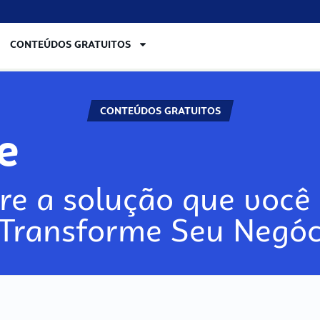
CONTEÚDOS GRATUITOS
CONTEÚDOS GRATUITOS
lore
re a solução que você 
 Transforme Seu Negóc