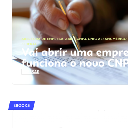
ABERTURA DE EMPRESA
,
ABRIR CNPJ
,
CNPJ ALFANUMÉRICO
FEDERAL
Vai abrir uma empr
funciona o novo CN
ACESSAR
EBOOKS