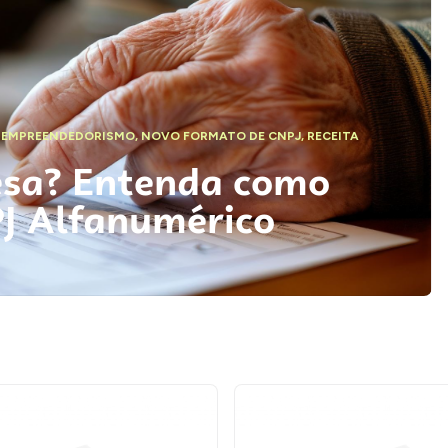
,
EMPREENDEDORISMO
,
NOVO FORMATO DE CNPJ
,
RECEITA
esa? Entenda como
PJ Alfanumérico