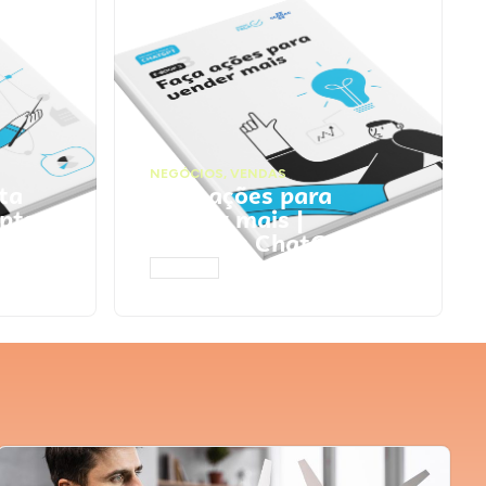
NEGÓCIOS
,
VENDAS
ta
Faça ações para
pts
vender mais |
Prompts ChatGPT
ACESSAR