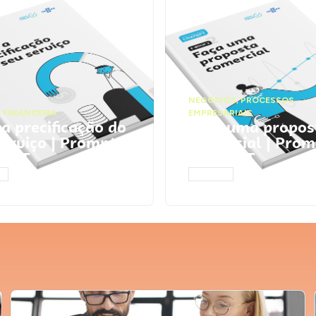
NEGÓCIOS
,
PROCESSOS
 FINANCEIRA
EMPRESARIAIS
 a precificação do
Faça uma propos
serviço | Prompts
comercial | Prom
tGPT
ChatGPT
AR
ACESSAR