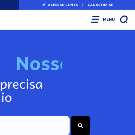
ACESSAR CONTA
|
CADASTRE-SE
MENU
N
o
s
s
o
s
A
r
precisa
io