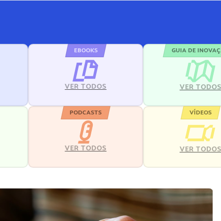
EBOOKS
GUIA DE INOVA
VER TODOS
VER TODO
PODCASTS
VÍDEOS
VER TODOS
VER TODO