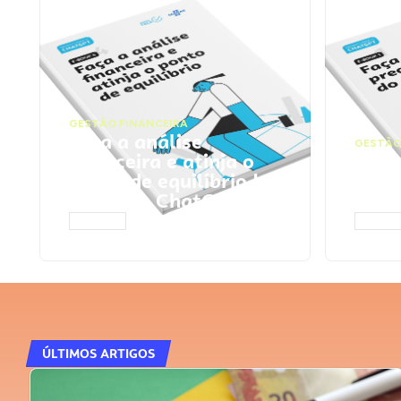
GESTÃO FINANCEIRA
Faça a análise
GESTÃO
financeira e atinja o
Faça
ponto de equilíbrio |
seu 
Prompts ChatGPT
Cha
ACESSAR
ACESS
ÚLTIMOS ARTIGOS