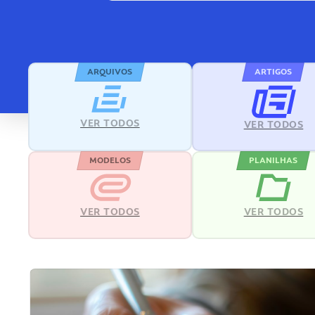
ARQUIVOS
ARTIGOS
VER TODOS
VER TODOS
MODELOS
PLANILHAS
VER TODOS
VER TODOS