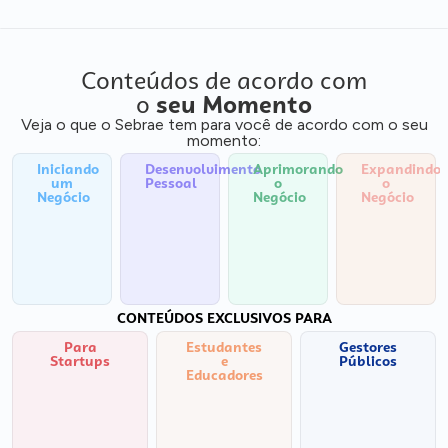
Conteúdos de acordo com
o
seu Momento
Veja o que o Sebrae tem para você de acordo com o seu
momento:
Iniciando
Desenvolvimento
Aprimorando
Expandindo
um
Pessoal
o
o
Negócio
Negócio
Negócio
CONTEÚDOS EXCLUSIVOS PARA
Para
Estudantes
Gestores
Startups
e
Públicos
Educadores