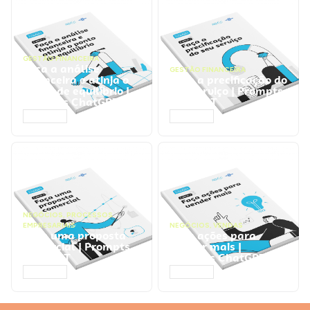
GESTÃO FINANCEIRA
Faça a análise
GESTÃO FINANCEIRA
financeira e atinja o
Faça a precificação do
ponto de equilíbrio |
seu serviço | Prompts
Prompts ChatGPT
ChatGPT
ACESSAR
ACESSAR
NEGÓCIOS
,
PROCESSOS
EMPRESARIAIS
NEGÓCIOS
,
VENDAS
Faça uma proposta
Faça ações para
comercial | Prompts
vender mais |
ChatGPT
Prompts ChatGPT
ACESSAR
ACESSAR