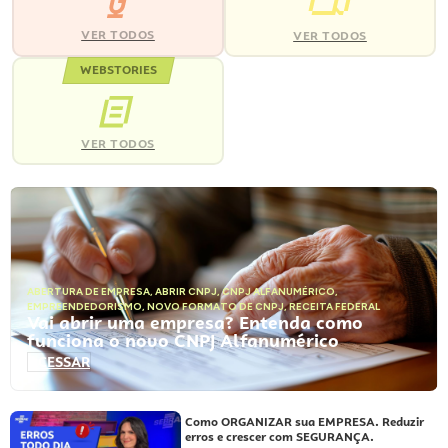
VER TODOS
VER TODOS
WEBSTORIES
VER TODOS
ABERTURA DE EMPRESA
,
ABRIR CNPJ
,
CNPJ ALFANUMÉRICO
,
EMPREENDEDORISMO
,
NOVO FORMATO DE CNPJ
,
RECEITA FEDERAL
Vai abrir uma empresa? Entenda como
funciona o novo CNPJ Alfanumérico
ACESSAR
Como ORGANIZAR sua EMPRESA. Reduzir
erros e crescer com SEGURANÇA.