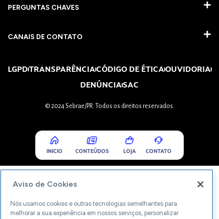
PERGUNTAS CHAVES​
CANAIS DE CONTATO
LGPD
TRANSPARÊNCIA
CÓDIGO DE ÉTICA
OUVIDORIA
DENÚNCIA
SAC
© 2024 Sebrae/PR. Todos os direitos reservados.
INICIO
CONTEÚDOS
LOJA
CONTATO
Aviso de Cookies
Nós usamos cookies e outras tecnologias semelhantes para
melhorar a sua experiência em nossos serviços, personalizar