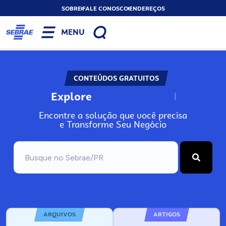
SOBRE
FALE CONOSCO
ENDEREÇOS
MENU
CONTEÚDOS GRATUITOS
Explore
N
o
s
s
o
s
A
Encontre a solução que você precisa
e Transforme Seu Negócio
ARQUIVOS
ARTIGOS