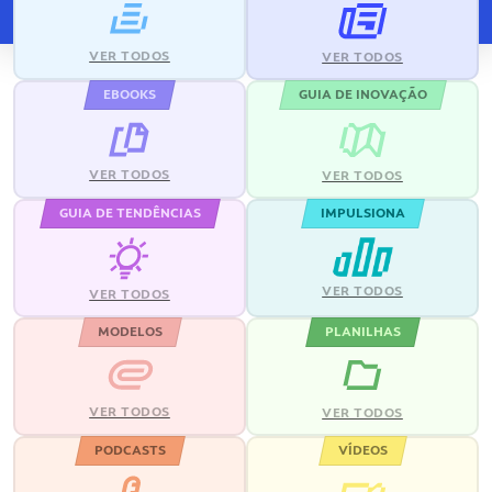
VER TODOS
VER TODOS
EBOOKS
GUIA DE INOVAÇÃO
VER TODOS
VER TODOS
GUIA DE TENDÊNCIAS
IMPULSIONA
VER TODOS
VER TODOS
MODELOS
PLANILHAS
VER TODOS
VER TODOS
PODCASTS
VÍDEOS