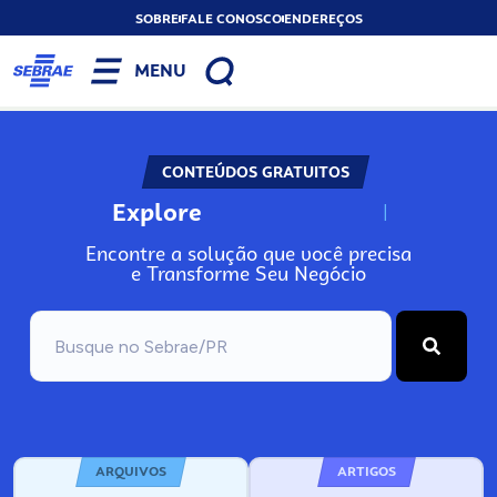
SOBRE
FALE CONOSCO
ENDEREÇOS
MENU
CONTEÚDOS GRATUITOS
Explore
N
o
s
s
o
s
A
Encontre a solução que você precisa
e Transforme Seu Negócio
ARQUIVOS
ARTIGOS