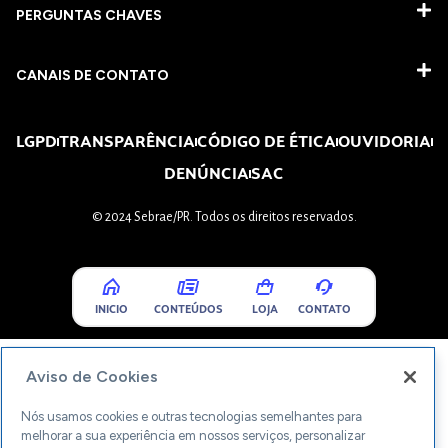
PERGUNTAS CHAVES​
CANAIS DE CONTATO
LGPD
TRANSPARÊNCIA
CÓDIGO DE ÉTICA
OUVIDORIA
DENÚNCIA
SAC
© 2024 Sebrae/PR. Todos os direitos reservados.
INICIO
CONTEÚDOS
LOJA
CONTATO
Aviso de Cookies
Nós usamos cookies e outras tecnologias semelhantes para
melhorar a sua experiência em nossos serviços, personalizar