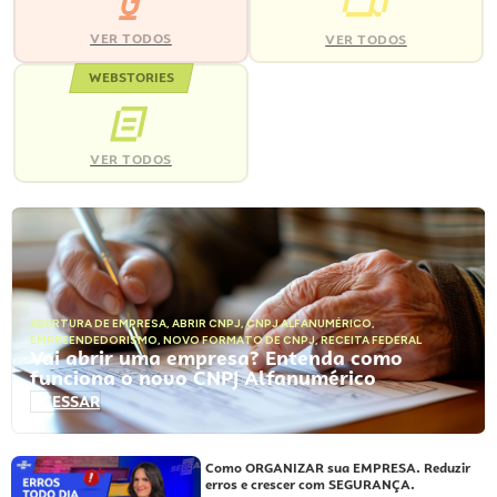
VER TODOS
VER TODOS
WEBSTORIES
VER TODOS
ABERTURA DE EMPRESA
,
ABRIR CNPJ
,
CNPJ ALFANUMÉRICO
,
EMPREENDEDORISMO
,
NOVO FORMATO DE CNPJ
,
RECEITA FEDERAL
Vai abrir uma empresa? Entenda como
funciona o novo CNPJ Alfanumérico
ACESSAR
Como ORGANIZAR sua EMPRESA. Reduzir
erros e crescer com SEGURANÇA.