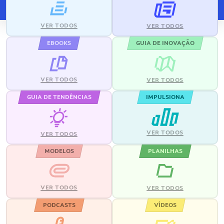
VER TODOS
VER TODOS
EBOOKS
GUIA DE INOVAÇÃO
VER TODOS
VER TODOS
GUIA DE TENDÊNCIAS
IMPULSIONA
VER TODOS
VER TODOS
MODELOS
PLANILHAS
VER TODOS
VER TODOS
PODCASTS
VÍDEOS