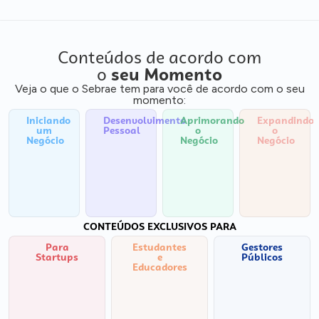
Conteúdos de acordo com
o
seu Momento
Veja o que o Sebrae tem para você de acordo com o seu
momento:
Iniciando
Desenvolvimento
Aprimorando
Expandindo
um
Pessoal
o
o
Negócio
Negócio
Negócio
CONTEÚDOS EXCLUSIVOS PARA
Para
Estudantes
Gestores
Startups
e
Públicos
Educadores