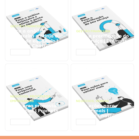
GESTÃO FINANCEIRA
Faça a análise
GESTÃO FINANCEIRA
financeira e atinja o
Faça a precificação do
ponto de equilíbrio |
seu serviço | Prompts
Prompts ChatGPT
ChatGPT
ACESSAR
ACESSAR
NEGÓCIOS
,
PROCESSOS
EMPRESARIAIS
NEGÓCIOS
,
VENDAS
Faça uma proposta
Faça ações para
comercial | Prompts
vender mais |
ChatGPT
Prompts ChatGPT
ACESSAR
ACESSAR