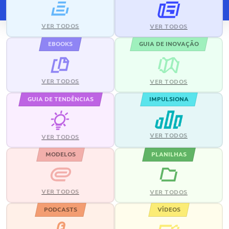
VER TODOS
VER TODOS
EBOOKS
GUIA DE INOVAÇÃO
VER TODOS
VER TODOS
GUIA DE TENDÊNCIAS
IMPULSIONA
VER TODOS
VER TODOS
MODELOS
PLANILHAS
VER TODOS
VER TODOS
PODCASTS
VÍDEOS