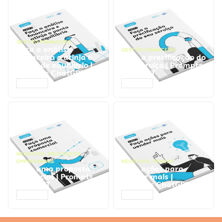
GESTÃO FINANCEIRA
Faça a análise
GESTÃO FINANCEIRA
financeira e atinja o
Faça a precificação do
ponto de equilíbrio |
seu serviço | Prompts
Prompts ChatGPT
ChatGPT
ACESSAR
ACESSAR
NEGÓCIOS
,
PROCESSOS
EMPRESARIAIS
NEGÓCIOS
,
VENDAS
Faça uma proposta
Faça ações para
comercial | Prompts
vender mais |
ChatGPT
Prompts ChatGPT
ACESSAR
ACESSAR