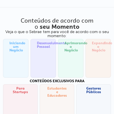
Conteúdos de acordo com
o
seu Momento
Veja o que o Sebrae tem para você de acordo com o seu
momento:
Iniciando
Desenvolvimento
Aprimorando
Expandindo
um
Pessoal
o
o
Negócio
Negócio
Negócio
CONTEÚDOS EXCLUSIVOS PARA
Para
Estudantes
Gestores
Startups
e
Públicos
Educadores