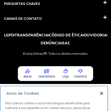
PERGUNTAS CHAVES​
CANAIS DE CONTATO
LGPD
TRANSPARÊNCIA
CÓDIGO DE ÉTICA
OUVIDORIA
DENÚNCIA
SAC
© 2024 Sebrae/PR. Todos os direitos reservados.
INICIO
CONTEÚDOS
LOJA
CONTATO
Aviso de Cookies
Nós usamos cookies e outras tecnologias semelhantes para
melhorar a sua experiência em nossos serviços, personalizar