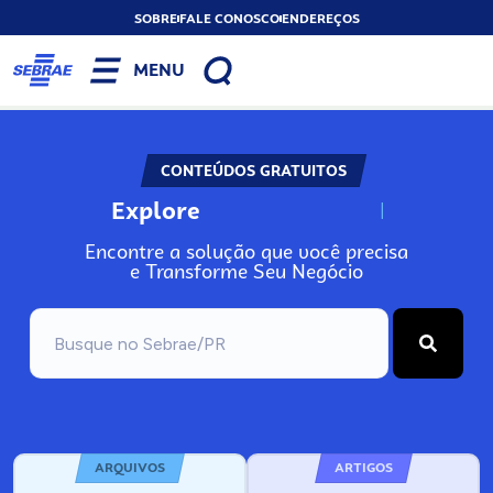
SOBRE
FALE CONOSCO
ENDEREÇOS
MENU
CONTEÚDOS GRATUITOS
Explore
N
o
s
s
o
s
A
Encontre a solução que você precisa
e Transforme Seu Negócio
ARQUIVOS
ARTIGOS