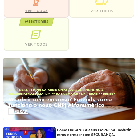
VER TODOS
VER TODOS
WEBSTORIES
VER TODOS
ABERTURA DE EMPRESA
,
ABRIR CNPJ
,
CNPJ ALFANUMÉRICO
,
EMPREENDEDORISMO
,
NOVO FORMATO DE CNPJ
,
RECEITA FEDERAL
Vai abrir uma empresa? Entenda como
funciona o novo CNPJ Alfanumérico
ACESSAR
Como ORGANIZAR sua EMPRESA. Reduzir
erros e crescer com SEGURANÇA.