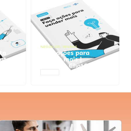
NEGÓCIOS
,
VENDAS
ta
Faça ações para
pts
vender mais |
Prompts ChatGPT
ACESSAR