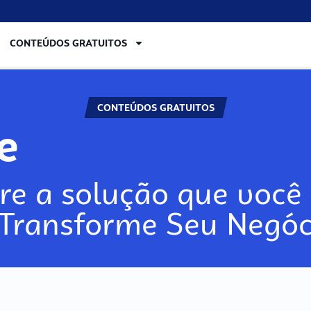
CONTEÚDOS GRATUITOS
CONTEÚDOS GRATUITOS
lore
re a solução que você 
 Transforme Seu Negóc