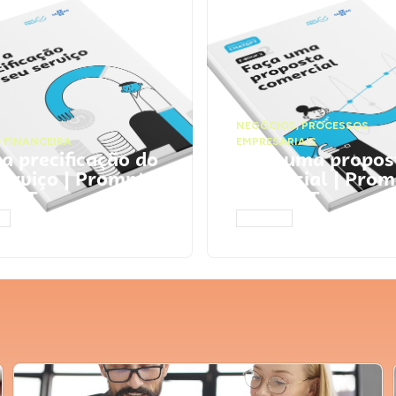
NEGÓCIOS
,
PROCESSOS
 FINANCEIRA
EMPRESARIAIS
 a precificação do
Faça uma propos
serviço | Prompts
comercial | Prom
tGPT
ChatGPT
AR
ACESSAR