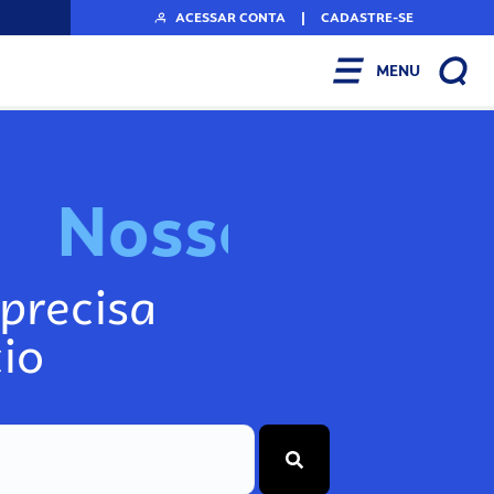
ACESSAR CONTA
|
CADASTRE-SE
MENU
N
o
s
s
o
s
A
r
precisa
io