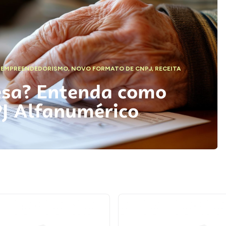
,
EMPREENDEDORISMO
,
NOVO FORMATO DE CNPJ
,
RECEITA
esa? Entenda como
PJ Alfanumérico