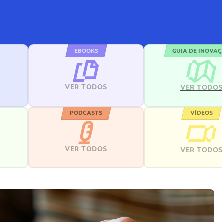
EBOOKS
GUIA DE INOVA
VER TODOS
VER TODO
PODCASTS
VÍDEOS
VER TODOS
VER TODO