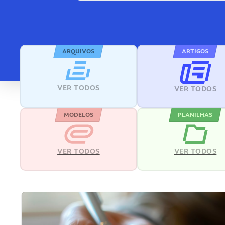
ARQUIVOS
ARTIGOS
VER TODOS
VER TODOS
MODELOS
PLANILHAS
VER TODOS
VER TODOS