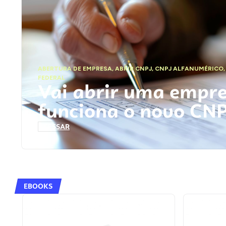
ABERTURA DE EMPRESA
,
ABRIR CNPJ
,
CNPJ ALFANUMÉRICO
FEDERAL
Vai abrir uma empr
funciona o novo CN
ACESSAR
EBOOKS