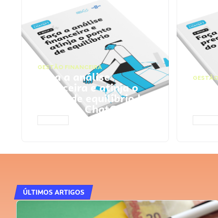
GESTÃO FINANCEIRA
Faça a análise
GESTÃO
financeira e atinja o
Faça
ponto de equilíbrio |
seu 
Prompts ChatGPT
Cha
ACESSAR
ACESS
ÚLTIMOS ARTIGOS