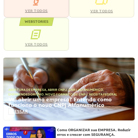
VER TODOS
VER TODOS
WEBSTORIES
VER TODOS
ABERTURA DE EMPRESA
,
ABRIR CNPJ
,
CNPJ ALFANUMÉRICO
,
EMPREENDEDORISMO
,
NOVO FORMATO DE CNPJ
,
RECEITA FEDERAL
Vai abrir uma empresa? Entenda como
funciona o novo CNPJ Alfanumérico
ACESSAR
Como ORGANIZAR sua EMPRESA. Reduzir
erros e crescer com SEGURANÇA.