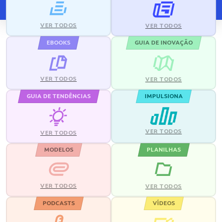
VER TODOS
VER TODOS
EBOOKS
GUIA DE INOVAÇÃO
VER TODOS
VER TODOS
GUIA DE TENDÊNCIAS
IMPULSIONA
VER TODOS
VER TODOS
MODELOS
PLANILHAS
VER TODOS
VER TODOS
PODCASTS
VÍDEOS