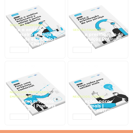
GESTÃO FINANCEIRA
Faça a análise
GESTÃO FINANCEIRA
financeira e atinja o
Faça a precificação do
ponto de equilíbrio |
seu serviço | Prompts
Prompts ChatGPT
ChatGPT
ACESSAR
ACESSAR
NEGÓCIOS
,
PROCESSOS
EMPRESARIAIS
NEGÓCIOS
,
VENDAS
Faça uma proposta
Faça ações para
comercial | Prompts
vender mais |
ChatGPT
Prompts ChatGPT
ACESSAR
ACESSAR