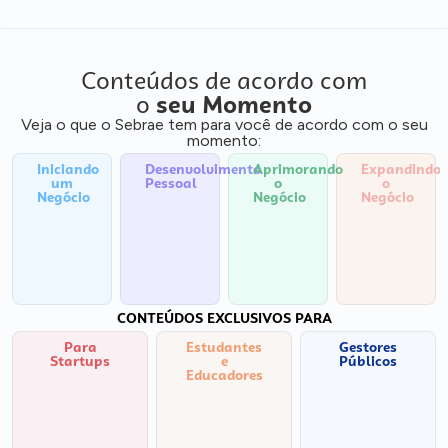
Conteúdos de acordo com
o
seu Momento
Veja o que o Sebrae tem para você de acordo com o seu
momento:
Iniciando
Desenvolvimento
Aprimorando
Expandindo
um
Pessoal
o
o
Negócio
Negócio
Negócio
CONTEÚDOS EXCLUSIVOS PARA
Para
Estudantes
Gestores
Startups
e
Públicos
Educadores