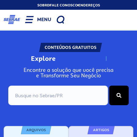
SOBRE
FALE CONOSCO
ENDEREÇOS
MENU
CONTEÚDOS GRATUITOS
Explore
N
o
s
s
o
s
A
Encontre a solução que você precisa
e Transforme Seu Negócio
ARQUIVOS
ARTIGOS