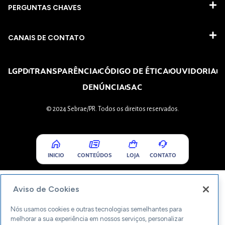
PERGUNTAS CHAVES​
CANAIS DE CONTATO
LGPD
TRANSPARÊNCIA
CÓDIGO DE ÉTICA
OUVIDORIA
DENÚNCIA
SAC
© 2024 Sebrae/PR. Todos os direitos reservados.
INICIO
CONTEÚDOS
LOJA
CONTATO
Aviso de Cookies
Nós usamos cookies e outras tecnologias semelhantes para
melhorar a sua experiência em nossos serviços, personalizar